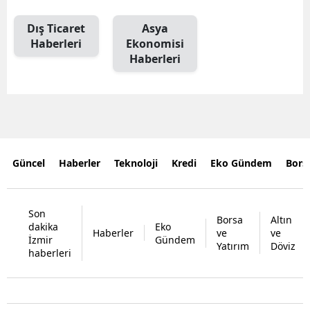
Dış Ticaret
Asya
Haberleri
Ekonomisi
Haberleri
Güncel
Haberler
Teknoloji
Kredi
Eko Gündem
Bors
Son
Borsa
Altın
dakika
Eko
Haberler
ve
ve
İzmir
Gündem
Yatırım
Döviz
haberleri