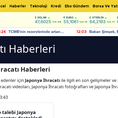
cel
Haberler
Teknoloji
Kredi
Eko Gündem
Borsa Ve Yat
DOLAR
EURO
STERLIN
47,6025
55,1061
64,2193
%0.06
%0.14
%0.17
TCMB'nin rezervlerinde artan
Bakan Şimşek, 
:24
12:03
momentum devam ediyor
için umut verici
bulundu
tı Haberleri
racatı Haberleri
 edenler için
Japonya İhracatı
ile ilgili en son gelişmeler v
acatı videoları, Japonya İhracatı fotoğrafları ve Japonya İhr
3:43
p talebi Japonya
racatını destekledi