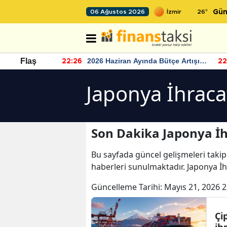
26
°
06 Ağustos 2026
Gün
r seviyesinin
2026 Haziran Ayında Bütçe Artışı
Flaş
22:26
22
Yaşandı
Japonya İhraca
Son Dakika Japonya İh
Bu sayfada güncel gelişmeleri takip
haberleri sunulmaktadır. Japonya İhr
Güncelleme Tarihi:
Mayıs 21, 2026 2
Çi
ih