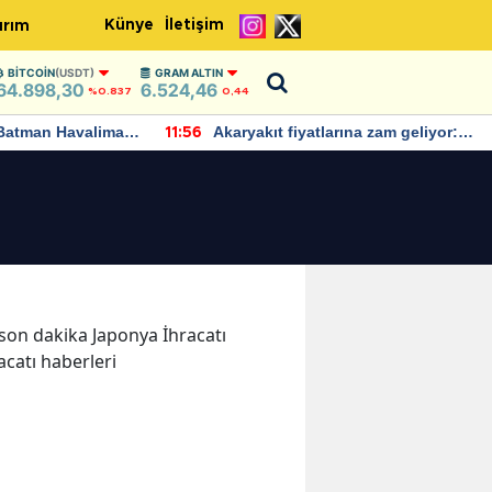
Künye
İletişim
ırım
BITCOIN
(USDT)
GRAM ALTIN
64.898,30
6.524,46
%0.837
0,44
Batman Havalimanı
Akaryakıt fiyatlarına zam geliyor:
11:56
 açıklamalarda
Yeni tarih açıklandı
e son dakika Japonya İhracatı
acatı haberleri