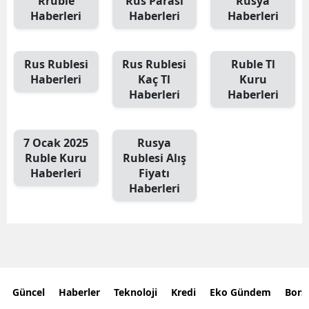
Rruble
Rus Parası
Rusya
Haberleri
Haberleri
Haberleri
Rus Rublesi
Rus Rublesi
Ruble Tl
Haberleri
Kaç Tl
Kuru
Haberleri
Haberleri
7 Ocak 2025
Rusya
Ruble Kuru
Rublesi Alış
Haberleri
Fiyatı
Haberleri
Güncel
Haberler
Teknoloji
Kredi
Eko Gündem
Bors