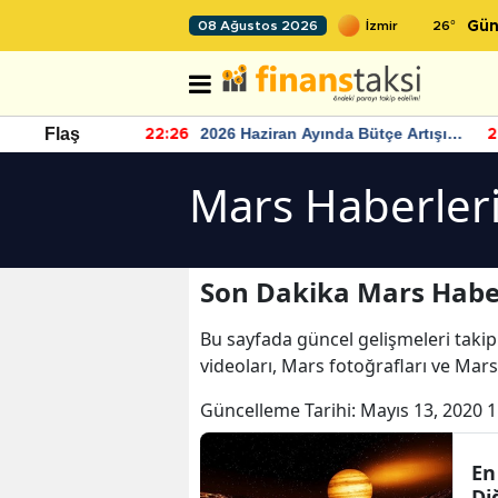
26
°
08 Ağustos 2026
Gün
r seviyesinin
2026 Haziran Ayında Bütçe Artışı
Flaş
22:26
22
Yaşandı
Mars Haberler
Son Dakika Mars Habe
Bu sayfada güncel gelişmeleri takip
videoları, Mars fotoğrafları ve Mar
Güncelleme Tarihi:
Mayıs 13, 2020 1
En
Di