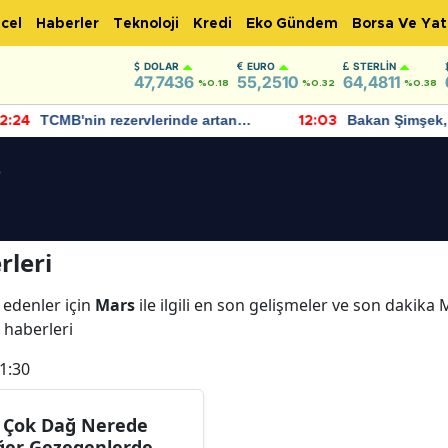
cel
Haberler
Teknoloji
Kredi
Eko Gündem
Borsa Ve Yat
DOLAR
EURO
STERLIN
47,7436
55,2510
64,4811
%0.18
%0.32
%0.38
TCMB'nin rezervlerinde artan
Bakan Şimşek, 
:24
12:03
momentum devam ediyor
için umut verici
bulundu
i
rleri
 edenler için
Mars
ile ilgili en son gelişmeler ve son dakik
s haberleri
1:30
 Çok Dağ Nerede
ğer Gezegenlerde