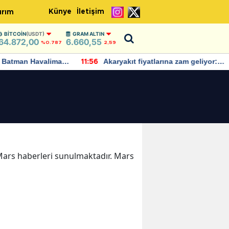
Künye
İletişim
ırım
BITCOIN
(USDT)
GRAM ALTIN
64.872,00
6.660,55
%0.787
2,59
Batman Havalimanı
Akaryakıt fiyatlarına zam geliyor:
11:56
 açıklamalarda
Yeni tarih açıklandı
a Mars haberleri sunulmaktadır. Mars