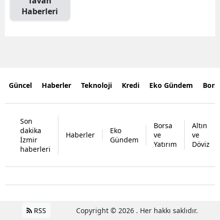
Tavan
Haberleri
Güncel
Haberler
Teknoloji
Kredi
Eko Gündem
Bors
Son
Borsa
Altın
dakika
Eko
Haberler
ve
ve
İzmir
Gündem
Yatırım
Döviz
haberleri
RSS
Copyright © 2026 . Her hakkı saklıdır.