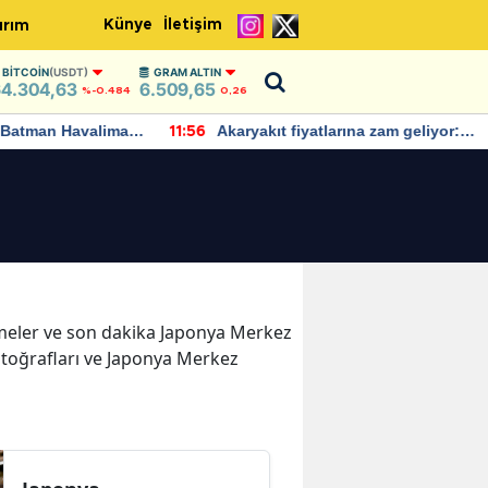
Künye
İletişim
ırım
BITCOIN
(USDT)
GRAM ALTIN
4.304,63
6.509,65
%-0.484
0,26
Batman Havalimanı
Akaryakıt fiyatlarına zam geliyor:
11:56
 açıklamalarda
Yeni tarih açıklandı
işmeler ve son dakika Japonya Merkez
otoğrafları ve Japonya Merkez