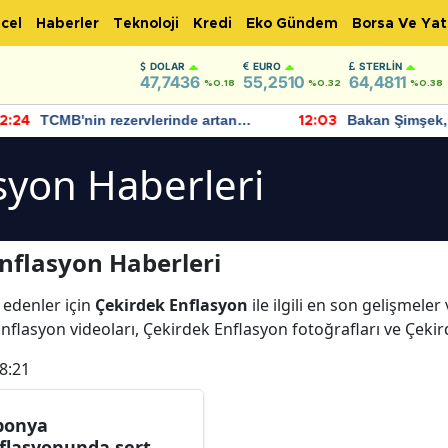
cel
Haberler
Teknoloji
Kredi
Eko Gündem
Borsa Ve Yat
DOLAR
EURO
STERLIN
47,7436
55,2510
64,4811
%0.18
%0.32
%0.38
TCMB'nin rezervlerinde artan
Bakan Şimşek, 
:24
12:03
momentum devam ediyor
için umut verici
bulundu
syon Haberleri
nflasyon Haberleri
 edenler için
Çekirdek Enflasyon
ile ilgili en son gelişmele
nflasyon videoları, Çekirdek Enflasyon fotoğrafları ve Çeki
8:21
ponya
flasyonunda sert