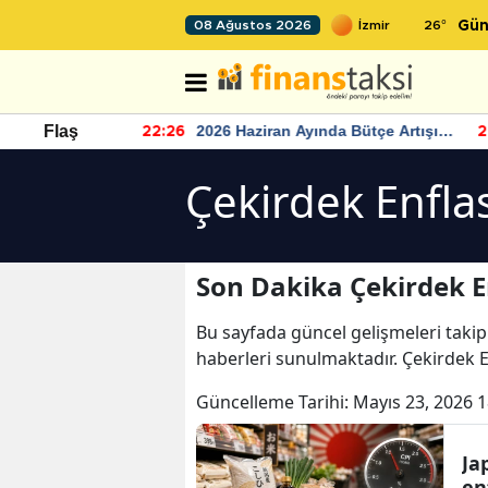
26
°
08 Ağustos 2026
Gün
r seviyesinin
2026 Haziran Ayında Bütçe Artışı
Flaş
22:26
22
Yaşandı
Çekirdek Enfla
Son Dakika Çekirdek E
Bu sayfada güncel gelişmeleri takip
haberleri sunulmaktadır. Çekirdek E
Güncelleme Tarihi:
Mayıs 23, 2026 1
Ja
en