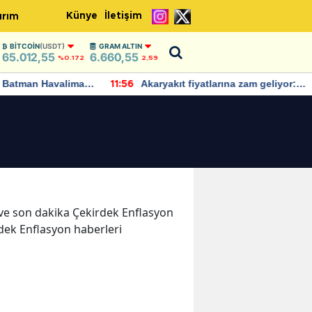
Künye
İletişim
ırım
BITCOIN
(USDT)
GRAM ALTIN
65.012,55
6.660,55
%0.172
2,59
Batman Havalimanı
Akaryakıt fiyatlarına zam geliyor:
11:56
 açıklamalarda
Yeni tarih açıklandı
r ve son dakika Çekirdek Enflasyon
rdek Enflasyon haberleri