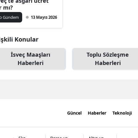
veç’te asgari ücret
r mı?
ko Gündem
13 Mayıs 2026
işkili Konular
İsveç Maaşları
Toplu Sözleşme
Haberleri
Haberleri
Güncel
Haberler
Teknoloji