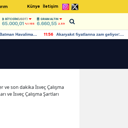
Künye
İletişim
ırım
BITCOIN
(USDT)
GRAM ALTIN
65.000,01
6.660,55
%1.155
2,59
Batman Havalimanı
Akaryakıt fiyatlarına zam geliyor:
11:56
 açıklamalarda
Yeni tarih açıklandı
ler ve son dakika İsveç Çalışma
arı ve İsveç Çalışma Şartları