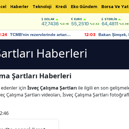
cel
Haberler
Teknoloji
Kredi
Eko Gündem
Borsa Ve Yat
DOLAR
EURO
STERLIN
47,7436
55,2510
64,4811
%0.18
%0.32
%0.38
TCMB'nin rezervlerinde artan
Bakan Şimşek, 
:24
12:03
momentum devam ediyor
için umut verici
bulundu
artları Haberleri
ma Şartları Haberleri
 edenler için
İsveç Çalışma Şartları
ile ilgili en son gelişme
eç Çalışma Şartları videoları, İsveç Çalışma Şartları fotoğrafl
2:46