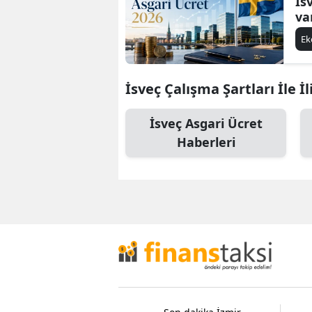
İs
va
E
İsveç Çalışma Şartları İle İl
İsveç Asgari Ücret
Haberleri