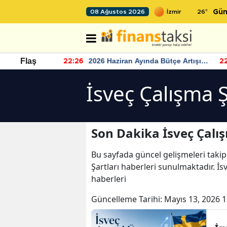
26
°
08 Ağustos 2026
Gün
r seviyesinin
2026 Haziran Ayında Bütçe Artışı
Flaş
22:26
22
Yaşandı
İsveç Çalışma Ş
Son Dakika İsveç Çalış
Bu sayfada güncel gelişmeleri takip
Şartları haberleri sunulmaktadır. İsv
haberleri
Güncelleme Tarihi:
Mayıs 13, 2026 1