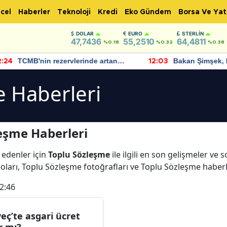
cel
Haberler
Teknoloji
Kredi
Eko Gündem
Borsa Ve Yat
DOLAR
EURO
STERLIN
47,7436
55,2510
64,4811
%0.18
%0.32
%0.38
TCMB'nin rezervlerinde artan
Bakan Şimşek, 
:24
12:03
momentum devam ediyor
için umut verici
bulundu
e Haberleri
eşme Haberleri
 edenler için
Toplu Sözleşme
ile ilgili en son gelişmeler ve
oları, Toplu Sözleşme fotoğrafları ve Toplu Sözleşme haber
2:46
veç’te asgari ücret
r mı?