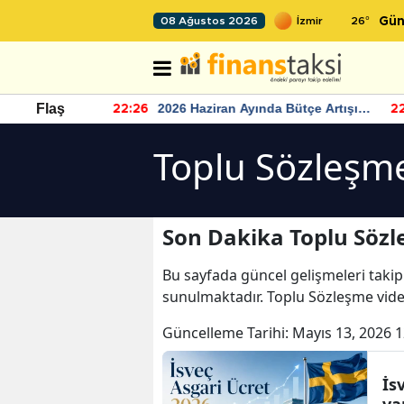
26
°
08 Ağustos 2026
Gün
r seviyesinin
2026 Haziran Ayında Bütçe Artışı
Flaş
22:26
22
Yaşandı
Toplu Sözleşm
Son Dakika Toplu Sözl
Bu sayfada güncel gelişmeleri takip
sunulmaktadır. Toplu Sözleşme vide
Güncelleme Tarihi:
Mayıs 13, 2026 1
İs
va