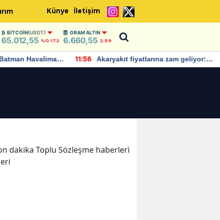
Künye
İletişim
ırım
BITCOIN
(USDT)
GRAM ALTIN
65.012,55
6.660,55
%0.172
2,59
Batman Havalimanı
Akaryakıt fiyatlarına zam geliyor:
11:56
 açıklamalarda
Yeni tarih açıklandı
 son dakika Toplu Sözleşme haberleri
leri