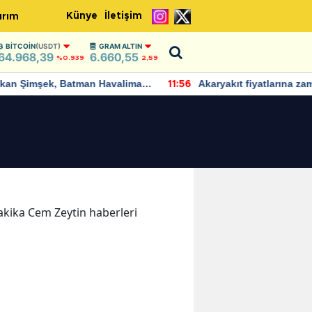
Künye
İletişim
ırım
BITCOIN
(USDT)
GRAM ALTIN
64.968,39
6.660,55
%0.939
2,59
Batman Havalimanı
Akaryakıt fiyatlarına zam geliyor:
11:56
i açıklamalarda
Yeni tarih açıklandı
dakika Cem Zeytin haberleri