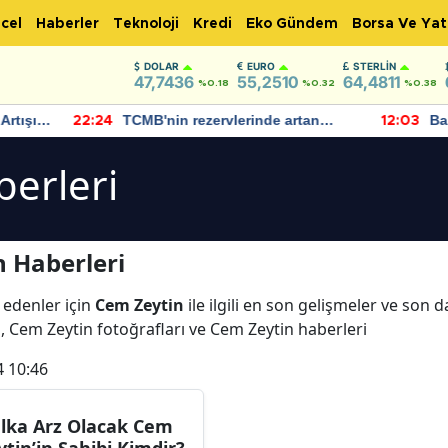
cel
Haberler
Teknoloji
Kredi
Eko Gündem
Borsa Ve Yat
DOLAR
EURO
STERLIN
47,7436
55,2510
64,4811
%0.18
%0.32
%0.38
TCMB'nin rezervlerinde artan
Bakan Şimşek, 
:24
12:03
momentum devam ediyor
için umut veric
bulundu
erleri
 Haberleri
 edenler için
Cem Zeytin
ile ilgili en son gelişmeler ve son 
, Cem Zeytin fotoğrafları ve Cem Zeytin haberleri
4 10:46
lka Arz Olacak Cem
ytin’in Sahibi Kimdir?