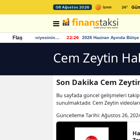
26
°
08 Ağustos 2026
Gün
ar seviyesinin
2026 Haziran Ayında Bütçe Artışı
Flaş
22:26
22
Yaşandı
Cem Zeytin Hab
Son Dakika Cem Zeytin
Bu sayfada güncel gelişmeleri takip
sunulmaktadır. Cem Zeytin videoları
Güncelleme Tarihi:
Ağustos 26, 202
Ha
Ze