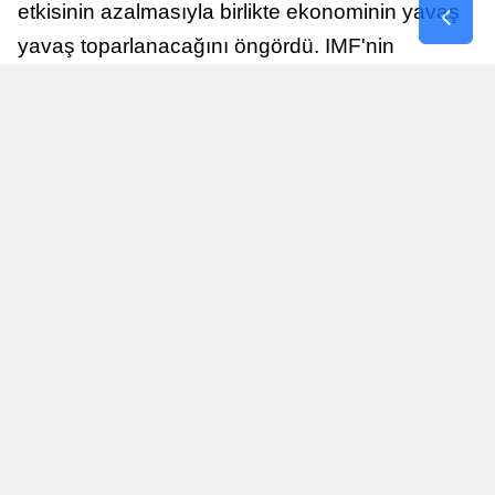
etkisinin azalmasıyla birlikte ekonominin yavaş
yavaş toparlanacağını öngördü. IMF'nin
raporuna göre, Birleşik Krallık ekonomisi,
sonraki yıllarda istikrarlı bir toparlanma süreci
yaşayabilir.
Yayınlanma
Nur Duman
16 Temmuz 2026 - 22:37