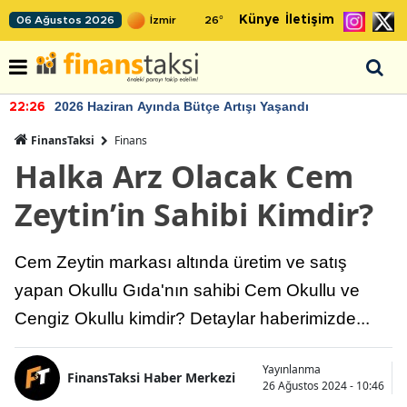
Künye
İletişim
06 Ağustos 2026
26
°
2026 Haziran Ayında Bütçe Artışı Yaşandı
22:26
FinansTaksi
Finans
Halka Arz Olacak Cem
Zeytin’in Sahibi Kimdir?
Cem Zeytin markası altında üretim ve satış
yapan Okullu Gıda'nın sahibi Cem Okullu ve
Cengiz Okullu kimdir? Detaylar haberimizde...
Yayınlanma
FinansTaksi Haber Merkezi
26 Ağustos 2024 - 10:46