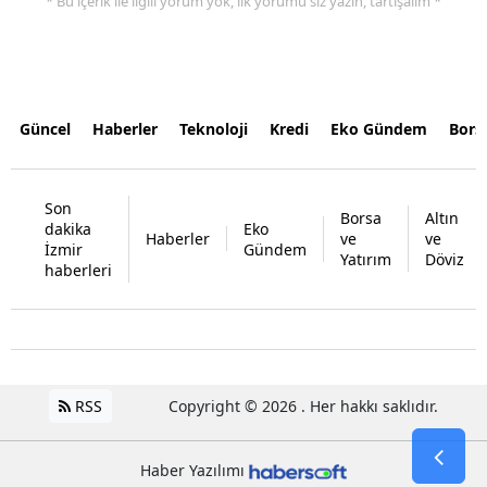
* Bu içerik ile ilgili yorum yok, ilk yorumu siz yazın, tartışalım *
Güncel
Haberler
Teknoloji
Kredi
Eko Gündem
Bors
Son
Borsa
Altın
dakika
Eko
Haberler
ve
ve
İzmir
Gündem
Yatırım
Döviz
haberleri
RSS
Copyright © 2026 . Her hakkı saklıdır.
Haber Yazılımı