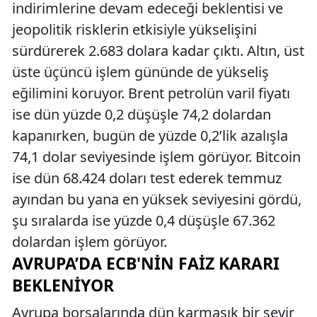
indirimlerine devam edeceği beklentisi ve
jeopolitik risklerin etkisiyle yükselişini
sürdürerek 2.683 dolara kadar çıktı. Altın, üst
üste üçüncü işlem gününde de yükseliş
eğilimini koruyor. Brent petrolün varil fiyatı
ise dün yüzde 0,2 düşüşle 74,2 dolardan
kapanırken, bugün de yüzde 0,2’lik azalışla
74,1 dolar seviyesinde işlem görüyor. Bitcoin
ise dün 68.424 doları test ederek temmuz
ayından bu yana en yüksek seviyesini gördü,
şu sıralarda ise yüzde 0,4 düşüşle 67.362
dolardan işlem görüyor.
AVRUPA’DA ECB'NIN FAIZ KARARI
BEKLENIYOR
Avrupa borsalarında dün karmaşık bir seyir