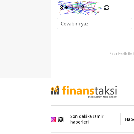
* Bu içerik ile
Son dakika İzmir
Habe
haberleri