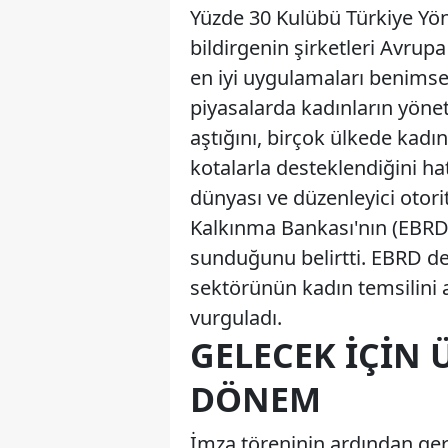
Yüzde 30 Kulübü Türkiye Yö
bildirgenin şirketleri Avrupa B
en iyi uygulamaları benimse
piyasalarda kadınların yöne
aştığını, birçok ülkede kadın
kotalarla desteklendiğini hat
dünyası ve düzenleyici otori
Kalkınma Bankası'nın (EBRD)
sunduğunu belirtti. EBRD de
sektörünün kadın temsilini 
vurguladı.
GELECEK İÇIN 
DÖNEM
İmza töreninin ardından ger