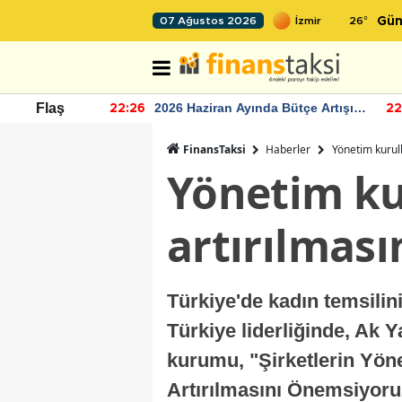
26
°
07 Ağustos 2026
Gün
r seviyesinin
2026 Haziran Ayında Bütçe Artışı
Flaş
22:26
22
Yaşandı
FinansTaksi
Haberler
Yönetim kurull
Yönetim ku
artırılması
Türkiye'de kadın temsilin
Türkiye liderliğinde, Ak Y
kurumu, "Şirketlerin Yön
Artırılmasını Önemsiyoruz"