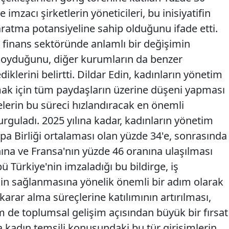
 imzacı şirketlerin yöneticileri, bu inisiyatifin
aratma potansiyeline sahip olduğunu ifade etti.
n finans sektöründe anlamlı bir değişimin
yduğunu, diğer kurumların da benzer
diklerini belirtti. Dildar Edin, kadınların yönetim
rmak için tüm paydaşların üzerine düşeni yapması
elerin bu süreci hızlandıracak en önemli
urguladı. 2025 yılına kadar, kadınların yönetim
pa Birliği ortalaması olan yüzde 34'e, sonrasında
nına ve Fransa'nın yüzde 46 oranına ulaşılması
ü Türkiye'nin imzaladığı bu bildirge, iş
inin sağlanmasına yönelik önemli bir adım olarak
 karar alma süreçlerine katılımının artırılması,
 toplumsal gelişim açısından büyük bir fırsat
 kadın temsili konusundaki bu tür girişimlerin,