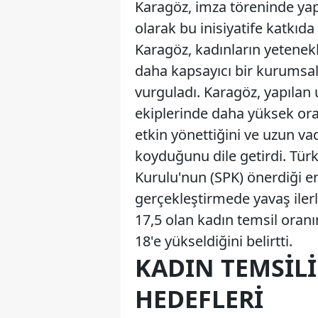
Karagöz, imza töreninde yapt
olarak bu inisiyatife katkı
Karagöz, kadınların yetenekle
daha kapsayıcı bir kurumsal
vurguladı. Karagöz, yapılan 
ekiplerinde daha yüksek oranl
etkin yönettiğini ve uzun vad
koyduğunu dile getirdi. Türk
Kurulu'nun (SPK) önerdiği e
gerçekleştirmede yavaş ilerl
17,5 olan kadın temsil oranı
18'e yükseldiğini belirtti.
KADIN TEMSILI
HEDEFLERI