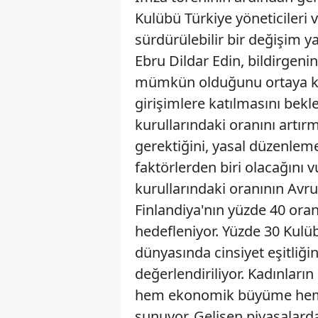
Kulübü Türkiye yöneticileri ve
sürdürülebilir bir değişim y
Ebru Dildar Edin, bildirgeni
mümkün olduğunu ortaya ko
girişimlere katılmasını bekle
kurullarındaki oranını artı
gerektiğini, yasal düzenlem
faktörlerden biri olacağını v
kurullarındaki oranının Avru
Finlandiya'nın yüzde 40 ora
hedefleniyor. Yüzde 30 Kulüb
dünyasında cinsiyet eşitliğ
değerlendiriliyor. Kadınların
hem ekonomik büyüme hem de
sunuyor. Gelişen piyasalarda