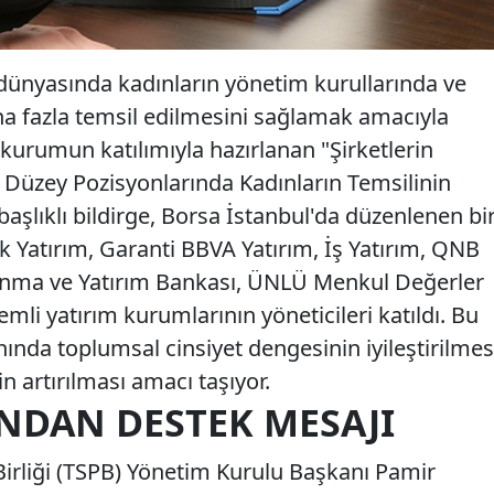
 dünyasında kadınların yönetim kurullarında ve
a fazla temsil edilmesini sağlamak amacıyla
 kurumun katılımıyla hazırlanan "Şirketlerin
 Düzey Pozisyonlarında Kadınların Temsilinin
aşlıklı bildirge, Borsa İstanbul'da düzenlenen bi
k Yatırım, Garanti BBVA Yatırım, İş Yatırım, QNB
kınma ve Yatırım Bankası, ÜNLÜ Menkul Değerler
emli yatırım kurumlarının yöneticileri katıldı. Bu
anında toplumsal cinsiyet dengesinin iyileştirilmes
nin artırılması amacı taşıyor.
’NDAN DESTEK MESAJI
Birliği (TSPB) Yönetim Kurulu Başkanı Pamir