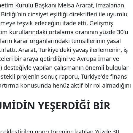
netim Kurulu Başkanı Melsa Ararat, imzalanan
irliği’nin cinsiyet eşitliği direktifleri ile uyumlu
meye teşvik edeceğini ifade etti. Gelişmiş
tim kurullarındaki ortalama oranının yüzde 30'u
ların karar organlarındaki temsillerinin yasal
ırlattı. Ararat, Türkiye'deki yavaş ilerlemenin, iş
teleri bir araya getirdiğini ve Avrupa İmar ve
 desteğiyle yapılan çalışmanın önemli bulgular
stekli projenin sonuç raporu, Türkiye'de finans
artırma konusunda henüz aktif bir rol almadığını
ÜMIDIN YEŞERDIĞI BIR
çekleştirilen gong törenine katılan Yüzde 30