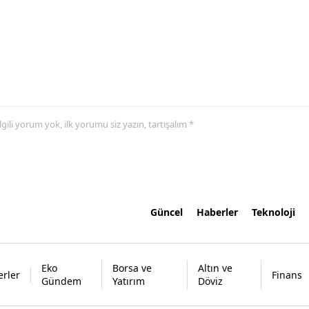
 ilgili yorum yok, ilk yorumu siz yazın, tartışalım *
Güncel
Haberler
Teknoloji
Eko
Borsa ve
Altın ve
rler
Finans
Gündem
Yatırım
Döviz