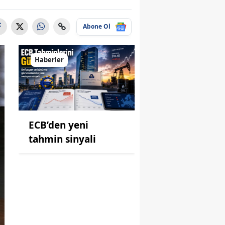
Abone Ol
Haberler
ECB’den yeni
tahmin sinyali