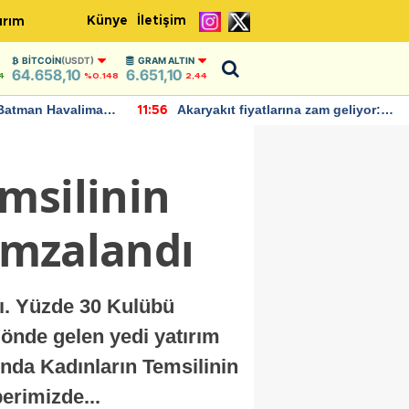
Künye
İletişim
ırım
BITCOIN
(USDT)
GRAM ALTIN
64.658,10
6.651,10
4
%0.148
2,44
Batman Havalimanı
Akaryakıt fiyatlarına zam geliyor:
11:56
 açıklamalarda
Yeni tarih açıklandı
msilinin
 imzalandı
dı. Yüzde 30 Kulübü
i önde gelen yedi yatırım
nda Kadınların Temsilinin
erimizde...