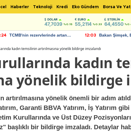
cel
Haberler
Teknoloji
Kredi
Eko Gündem
Borsa Ve Yat
DOLAR
EURO
STERLIN
47,7039
55,2114
64,4550
%0.15
%0.33
%0.
TCMB'nin rezervlerinde artan
Bakan Şimşek, 
:24
12:03
momentum devam ediyor
için umut verici
bulundu
arında kadın temsilinin artırılmasına yönelik bildirge imzalandı
rullarında kadın te
na yönelik bildirge
in artırılmasına yönelik önemli bir adım atıl
atırım, Garanti BBVA Yatırım, İş Yatırım gib
etim Kurullarında ve Üst Düzey Pozisyonları
 başlıklı bir bildirge imzaladı. Detaylar hab