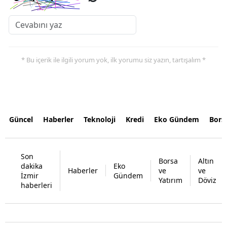
* Bu içerik ile ilgili yorum yok, ilk yorumu siz yazın, tartışalım *
Güncel
Haberler
Teknoloji
Kredi
Eko Gündem
Bors
Son
Borsa
Altın
dakika
Eko
Haberler
ve
ve
İzmir
Gündem
Yatırım
Döviz
haberleri