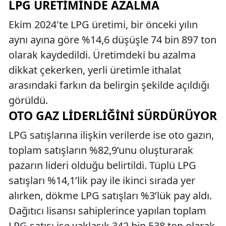
LPG ÜRETIMINDE AZALMA
Ekim 2024'te LPG üretimi, bir önceki yılın
aynı ayına göre %14,6 düşüşle 74 bin 897 ton
olarak kaydedildi. Üretimdeki bu azalma
dikkat çekerken, yerli üretimle ithalat
arasındaki farkın da belirgin şekilde açıldığı
görüldü.
OTO GAZ LIDERLIĞINI SÜRDÜRÜYOR
LPG satışlarına ilişkin verilerde ise oto gazın,
toplam satışların %82,9’unu oluşturarak
pazarın lideri olduğu belirtildi. Tüplü LPG
satışları %14,1’lik pay ile ikinci sırada yer
alırken, dökme LPG satışları %3’lük pay aldı.
Dağıtıcı lisansı sahiplerince yapılan toplam
LPG satışı ise yaklaşık 342 bin 538 ton olarak