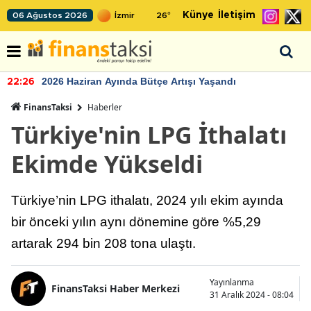
Künye
İletişim
06 Ağustos 2026
26
°
2026 Haziran Ayında Bütçe Artışı Yaşandı
22:26
FinansTaksi
Haberler
Türkiye'nin LPG İthalatı
Ekimde Yükseldi
Türkiye’nin LPG ithalatı, 2024 yılı ekim ayında
bir önceki yılın aynı dönemine göre %5,29
artarak 294 bin 208 tona ulaştı.
Yayınlanma
FinansTaksi Haber Merkezi
31 Aralık 2024 - 08:04