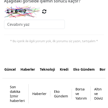
Aşağıdaki görselde işlemin sonucu kaçtır?
* Bu içerik ile ilgili yorum yok, ilk yorumu siz yazın, tartışalım *
Güncel
Haberler
Teknoloji
Kredi
Eko Gündem
Bors
Son
Borsa
Altın
dakika
Eko
Haberler
ve
ve
İzmir
Gündem
Yatırım
Döviz
haberleri