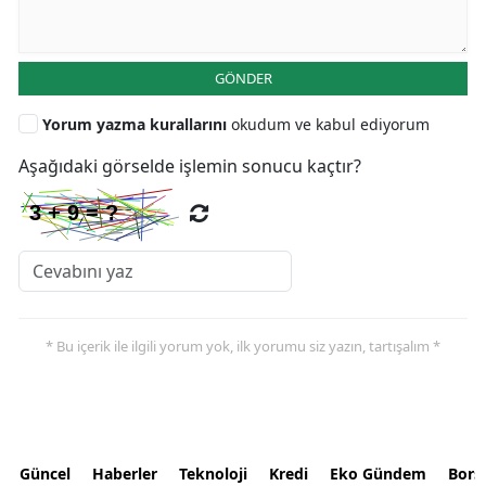
GÖNDER
Yorum yazma kurallarını
okudum ve kabul ediyorum
Aşağıdaki görselde işlemin sonucu kaçtır?
* Bu içerik ile ilgili yorum yok, ilk yorumu siz yazın, tartışalım *
Güncel
Haberler
Teknoloji
Kredi
Eko Gündem
Bors