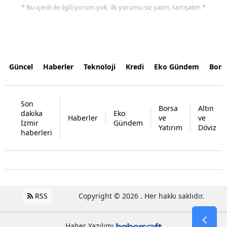
* Bu içerik ile ilgili yorum yok, ilk yorumu siz yazın, tartışalım *
Güncel
Haberler
Teknoloji
Kredi
Eko Gündem
Bors
Son
Borsa
Altın
dakika
Eko
Haberler
ve
ve
İzmir
Gündem
Yatırım
Döviz
haberleri
RSS
Copyright © 2026 . Her hakkı saklıdır.
Haber Yazılımı