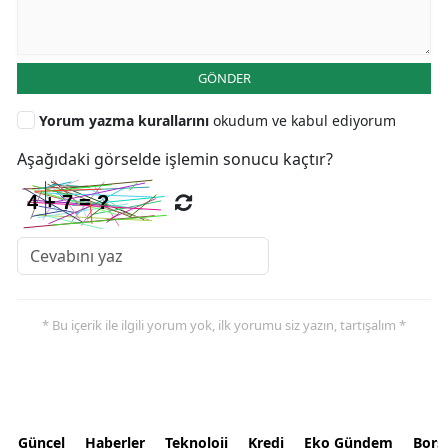
GÖNDER
Yorum yazma kurallarını
okudum ve kabul ediyorum
Aşağıdaki görselde işlemin sonucu kaçtır?
* Bu içerik ile ilgili yorum yok, ilk yorumu siz yazın, tartışalım *
Güncel
Haberler
Teknoloji
Kredi
Eko Gündem
Bors