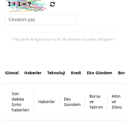
* Bu içerik ile ilgili yorum yok, ilk yorumu siz yazın, tartışalım *
Güncel
Haberler
Teknoloji
Kredi
Eko Gündem
Bors
Son
Borsa
Altın
dakika
Eko
Haberler
ve
ve
İzmir
Gündem
Yatırım
Döviz
haberleri