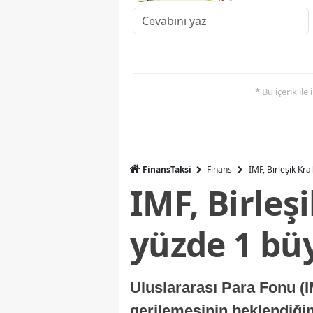
* Bu içerik ile
FinansTaksi
Finans
IMF, Birleşik Kr
IMF, Birleş
yüzde 1 bü
Uluslararası Para Fonu (I
gerilemesinin beklendiğini