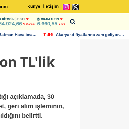
Künye
İletişim
ırım
BITCOIN
(USDT)
GRAM ALTIN
64.924,66
6.660,55
%0.755
2,59
Batman Havalimanı
Akaryakıt fiyatlarına zam geliyor:
11:56
 açıklamalarda
Yeni tarih açıklandı
on TL'lik
ığı açıklamada, 30
t, geri alım işleminin,
ığını belirtti.