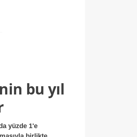
nin bu yıl
r
nda yüzde 1'e
masıyla birlikte