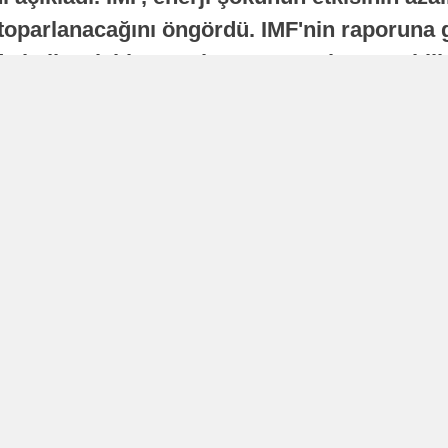
oparlanacağını öngördü. IMF'nin raporuna gö
a istikrarlı bir toparlanma süreci yaşayabilir
Yayınlanma
16 Temmuz 2026 - 22:37