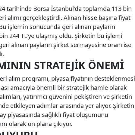
024 tarihinde Borsa İstanbul’da toplamda 113 bin
i alımı gerçekleştirdi. Alınan hisse başına fiyat
. Bu işlemin sonucunda geri alınan payların
in 244 TL'ye ulaşmış oldu. Şirketin bu işlemi
 geri alınan payların şirket sermayesine oranı ise
ı.
IMININ STRATEJIK ÖNEMI
geri alım programı, piyasa fiyatının desteklenmesi
lması amacıyla önemli bir stratejik hamle olarak
alımları, yatırımcı güvenini pekiştiren ve şirketin
nde etkileyen adımlar arasında yer alıyor. Şirketin
y piyasasında sağlıklı fiyat oluşumunu
ım olarak ön plana çıkıyor.