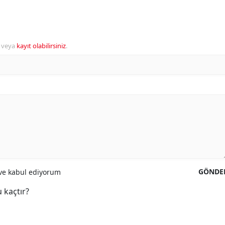
veya
kayıt olabilirsiniz
.
GÖNDE
e kabul ediyorum
 kaçtır?