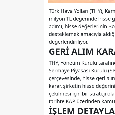
Türk Hava Yolları (THY), Ka
milyon TL değerinde hisse ge
adımı, hisse değerlerinin Bo
desteklemek amacıyla aldığı 
değerlendiriliyor.
GERI ALIM KAR
THY, Yönetim Kurulu tarafın
Sermaye Piyasası Kurulu (SPK
çerçevesinde, hisse geri alı
karar, şirketin hisse değerin
çekilmesi için bir strateji ol
tarihte KAP üzerinden kamuo
İŞLEM DETAYLA