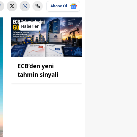
Abone Ol
Haberler
ECB’den yeni
tahmin sinyali