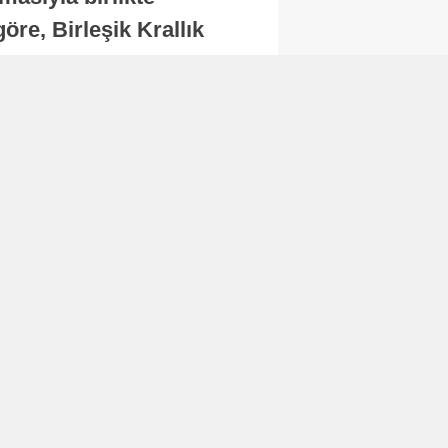
re, Birleşik Krallık
.
Abone Ol