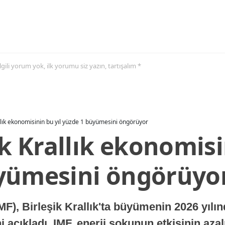
 ilgili yorum yok, ilk yorumu siz yazın, tartışalım *
allık ekonomisinin bu yıl yüzde 1 büyümesini öngörüyor
ik Krallık ekonomisi
yümesini öngörüyo
MF), Birleşik Krallık'ta büyümenin 2026 yılı
 açıkladı. IMF, enerji şokunun etkisinin azal