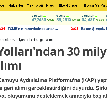
cel
Haberler
Teknoloji
Kredi
Eko Gündem
Borsa Ve Yat
DOLAR
EURO
STERLIN
47,7436
55,2510
64,4811
%0.18
%0.32
%0.38
TCMB'nin rezervlerinde artan
Bakan Şimşek, 
:24
12:03
momentum devam ediyor
için umut verici
bulundu
arı'ndan 30 milyon TL'lik hisse geri alımı
olları'ndan 30 mily
alımı
 Kamuyu Aydınlatma Platformu'na (KAP) yapt
geri alımı gerçekleştirdiğini duyurdu. Şirke
iyat oluşumunu desteklemek amacıyla başlatıld