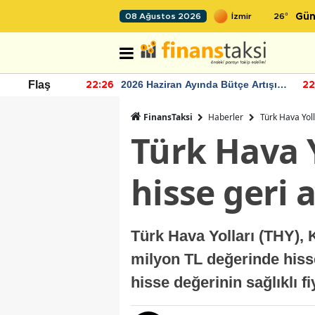
26
°
08 Ağustos 2026
Gün
r seviyesinin
2026 Haziran Ayında Bütçe Artışı
Flaş
22:26
22
Yaşandı
FinansTaksi
Haberler
Türk Hava Yoll
Türk Hava Y
hisse geri 
Türk Hava Yolları (THY),
milyon TL değerinde hisse 
hisse değerinin sağlıklı f