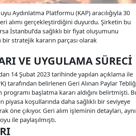
muyu Aydınlatma Platformu (KAP) aracılığıyla 30
ri alımı gerçekleştirdiğini duyurdu. Şirketin bu
rsa İstanbul’da sağlıklı bir fiyat oluşumunu
bir stratejik kararın parçası olarak
ARI VE UYGULAMA SÜRECI
dan 14 Şubat 2023 tarihinde yapılan açıklama ile
) tarafından belirlenen Geri Alınan Paylar Tebliğ
m programı başlatma kararı aldığını belirtmişti. B
in piyasa koşullarında daha sağlıklı bir seviyeye
arak öne çıkıyor. Geri alım işleminin detayları, aynı
yu ile paylaşılmıştı.
RI