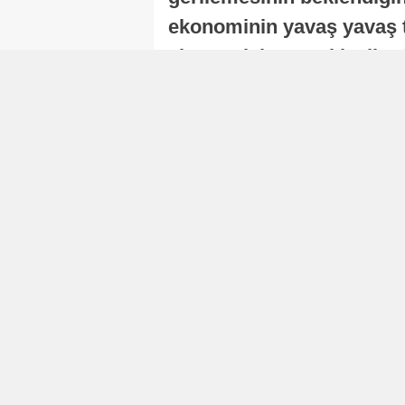
ekonominin yavaş yavaş t
ekonomisi, sonraki yıllard
Nur Duman