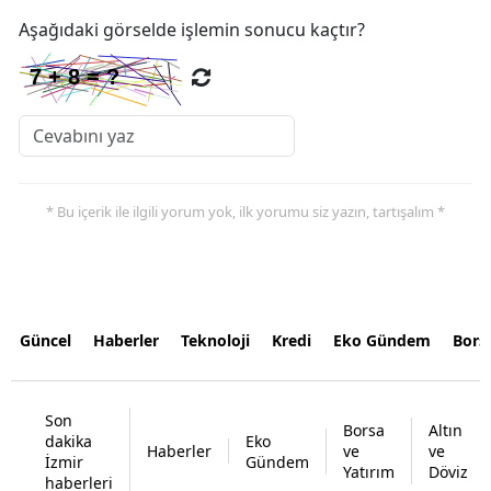
Aşağıdaki görselde işlemin sonucu kaçtır?
* Bu içerik ile ilgili yorum yok, ilk yorumu siz yazın, tartışalım *
Güncel
Haberler
Teknoloji
Kredi
Eko Gündem
Bors
Son
Borsa
Altın
dakika
Eko
Haberler
ve
ve
İzmir
Gündem
Yatırım
Döviz
haberleri