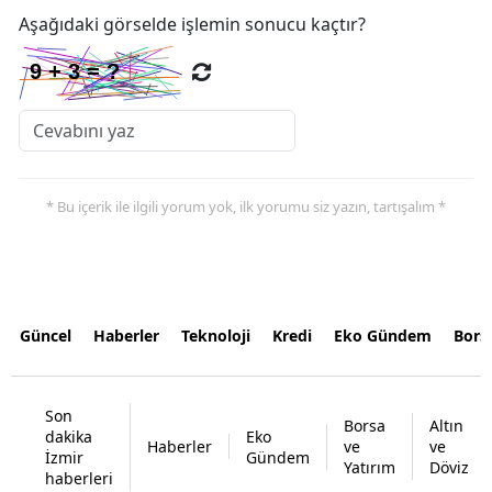
Aşağıdaki görselde işlemin sonucu kaçtır?
* Bu içerik ile ilgili yorum yok, ilk yorumu siz yazın, tartışalım *
Güncel
Haberler
Teknoloji
Kredi
Eko Gündem
Bors
Son
Borsa
Altın
dakika
Eko
Haberler
ve
ve
İzmir
Gündem
Yatırım
Döviz
haberleri