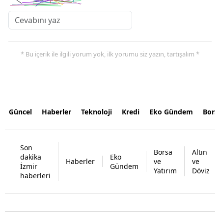
* Bu içerik ile ilgili yorum yok, ilk yorumu siz yazın, tartışalım *
Güncel
Haberler
Teknoloji
Kredi
Eko Gündem
Bors
Son
Borsa
Altın
dakika
Eko
Haberler
ve
ve
İzmir
Gündem
Yatırım
Döviz
haberleri