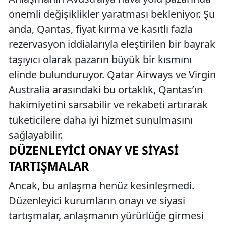
önemli değişiklikler yaratması bekleniyor. Şu
anda, Qantas, fiyat kırma ve kasıtlı fazla
rezervasyon iddialarıyla eleştirilen bir bayrak
taşıyıcı olarak pazarın büyük bir kısmını
elinde bulunduruyor. Qatar Airways ve Virgin
Australia arasındaki bu ortaklık, Qantas’ın
hakimiyetini sarsabilir ve rekabeti artırarak
tüketicilere daha iyi hizmet sunulmasını
sağlayabilir.
DÜZENLEYICI ONAY VE SIYASI
TARTIŞMALAR
Ancak, bu anlaşma henüz kesinleşmedi.
Düzenleyici kurumların onayı ve siyasi
tartışmalar, anlaşmanın yürürlüğe girmesi