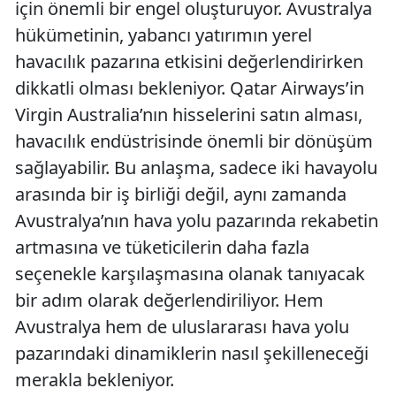
için önemli bir engel oluşturuyor. Avustralya
hükümetinin, yabancı yatırımın yerel
havacılık pazarına etkisini değerlendirirken
dikkatli olması bekleniyor. Qatar Airways’in
Virgin Australia’nın hisselerini satın alması,
havacılık endüstrisinde önemli bir dönüşüm
sağlayabilir. Bu anlaşma, sadece iki havayolu
arasında bir iş birliği değil, aynı zamanda
Avustralya’nın hava yolu pazarında rekabetin
artmasına ve tüketicilerin daha fazla
seçenekle karşılaşmasına olanak tanıyacak
bir adım olarak değerlendiriliyor. Hem
Avustralya hem de uluslararası hava yolu
pazarındaki dinamiklerin nasıl şekilleneceği
merakla bekleniyor.