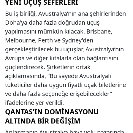
YENI UÇUŞ SEFERLERI
Bu iş birliği, Avustralya’nın ana şehirlerinden
Doha’ya daha fazla doğrudan uçuş
yapılmasını mümkün kılacak. Brisbane,
Melbourne, Perth ve Sydney’den
gerçekleştirilecek bu uçuşlar, Avustralya’nın
Avrupa ve diğer kıtalarla olan bağlantısını
güçlendirecek. Şirketlerin ortak
açıklamasında, “Bu sayede Avustralyalı
tüketiciler daha uygun fiyatlı uçak biletlerine
ve daha fazla seçeneğe erişebilecekler”
ifadelerine yer verildi.
QANTAS'IN DOMINASYONU
ALTINDA BIR DEĞIŞIM
Anlaşmanın Avustralya hava yolu pazarında