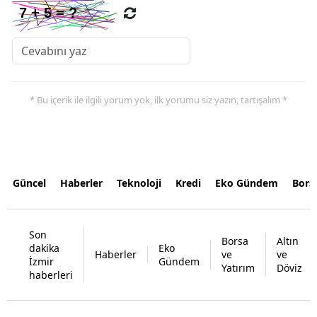
* Bu içerik ile ilgili yorum yok, ilk yorumu siz yazın, tartışalım *
Güncel
Haberler
Teknoloji
Kredi
Eko Gündem
Bors
Son
Borsa
Altın
dakika
Eko
Haberler
ve
ve
İzmir
Gündem
Yatırım
Döviz
haberleri