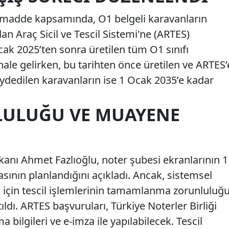
 madde kapsamında, O1 belgeli karavanların
ndan Araç Sicil ve Tescil Sistemi'ne (ARTES)
cak 2025’ten sonra üretilen tüm O1 sınıfı
 hale gelirken, bu tarihten önce üretilen ve ARTES’
aydedilen karavanların ise 1 Ocak 2035’e kadar
LULUĞU VE MUAYENE
nı Ahmet Fazlıoğlu, noter şubesi ekranlarının 1
sının planlandığını açıkladı. Ancak, sistemsel
 için tescil işlemlerinin tamamlanma zorunluluğ
dı. ARTES başvuruları, Türkiye Noterler Birliği
a bilgileri ve e-imza ile yapılabilecek. Tescil