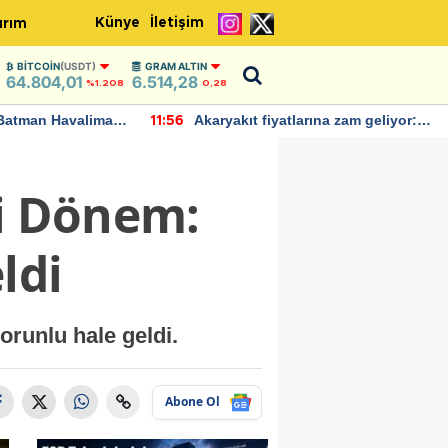
Künye
İletişim
ırım
BITCOIN
(USDT)
GRAM ALTIN
64.804,01
6.514,28
%1.208
0,28
Batman Havalimanı
Akaryakıt fiyatlarına zam geliyor:
11:56
 açıklamalarda
Yeni tarih açıklandı
ni Dönem:
ldi
zorunlu hale geldi.
Abone Ol