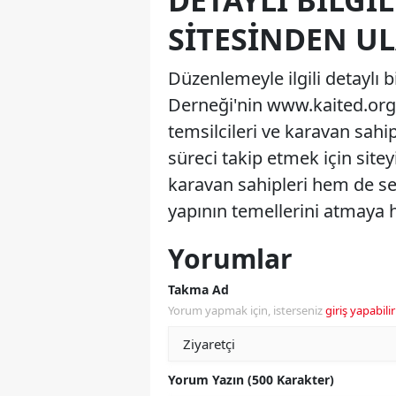
DETAYLI BILGI
SITESINDEN UL
Düzenlemeyle ilgili detaylı b
Derneği'nin www.kaited.org a
temsilcileri ve karavan sahi
süreci takip etmek için sitey
karavan sahipleri hem de sek
yapının temellerini atmaya h
Yorumlar
Takma Ad
Yorum yapmak için, isterseniz
giriş yapabilir
Yorum Yazın (500 Karakter)