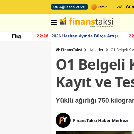
26
°
06 Ağustos 2026
Gün
r seviyesinin
2026 Haziran Ayında Bütçe Artışı
Flaş
22:26
22
Yaşandı
FinansTaksi
Haberler
O1 Belgeli Kar
O1 Belgeli
Kayıt ve Te
Yüklü ağırlığı 750 kilogra
FinansTaksi Haber Merkezi