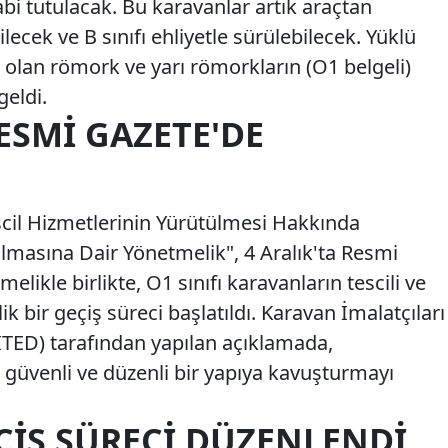
bi tutulacak. Bu karavanlar artık araçtan
lecek ve B sınıfı ehliyetle sürülebilecek. Yüklü
 olan römork ve yarı römorkların (O1 belgeli)
geldi.
ESMI GAZETE'DE
escil Hizmetlerinin Yürütülmesi Hakkında
ılmasına Dair Yönetmelik", 4 Aralık'ta Resmi
likle birlikte, O1 sınıfı karavanların tescili ve
ik bir geçiş süreci başlatıldı. Karavan İmalatçıları
AİTED) tarafından yapılan açıklamada,
güvenli ve düzenli bir yapıya kavuşturmayı
EÇIŞ SÜRECI DÜZENLENDI