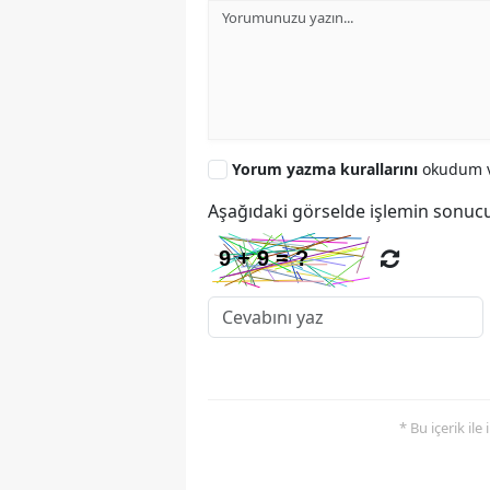
Yorum yazma kurallarını
okudum v
Aşağıdaki görselde işlemin sonucu
* Bu içerik ile