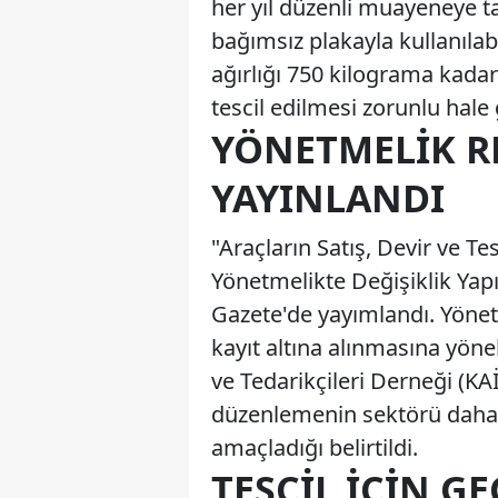
her yıl düzenli muayeneye ta
bağımsız plakayla kullanılabi
ağırlığı 750 kilograma kadar
tescil edilmesi zorunlu hale 
YÖNETMELIK R
YAYINLANDI
"Araçların Satış, Devir ve T
Yönetmelikte Değişiklik Yap
Gazete'de yayımlandı. Yönetme
kayıt altına alınmasına yönel
ve Tedarikçileri Derneği (K
düzenlemenin sektörü daha 
amaçladığı belirtildi.
TESCIL İÇIN G