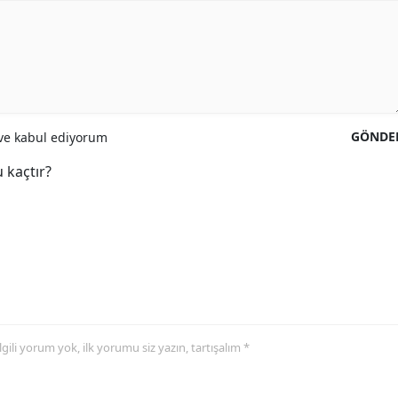
GÖNDE
e kabul ediyorum
 kaçtır?
 ilgili yorum yok, ilk yorumu siz yazın, tartışalım *