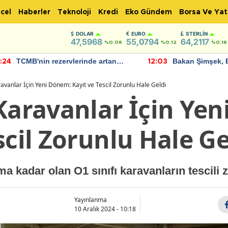
cel
Haberler
Teknoloji
Kredi
Eko Gündem
Borsa Ve Yat
DOLAR
EURO
STERLIN
47,5968
55,0794
64,2117
%0.06
%0.12
%0.16
TCMB'nin rezervlerinde artan
Bakan Şimşek, 
:24
12:03
momentum devam ediyor
için umut verici
bulundu
avanlar İçin Yeni Dönem: Kayıt ve Tescil Zorunlu Hale Geldi
 Karavanlar İçin Ye
scil Zorunlu Hale Ge
ma kadar olan O1 sınıfı karavanların tescili 
Yayınlanma
10 Aralık 2024 - 10:18