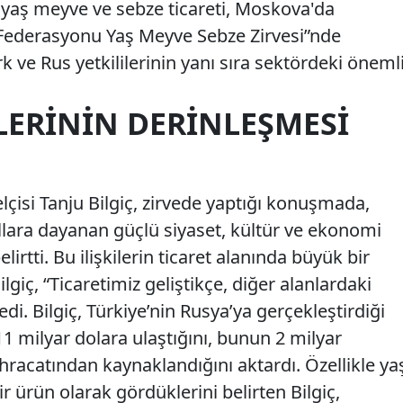
i yaş meyve ve sebze ticareti, Moskova'da
Federasyonu Yaş Meyve Sebze Zirvesi”nde
rk ve Rus yetkililerinin yanı sıra sektördeki öneml
ILERININ DERINLEŞMESI
çisi Tanju Bilgiç, zirvede yaptığı konuşmada,
ıllara dayanan güçlü siyaset, kültür ve ekonomi
lirtti. Bu ilişkilerin ticaret alanında büyük bir
giç, “Ticaretimiz geliştikçe, diğer alanlardaki
edi. Bilgiç, Türkiye’nin Rusya’ya gerçekleştirdiği
11 milyar dolara ulaştığını, bunun 2 milyar
ihracatından kaynaklandığını aktardı. Özellikle ya
r ürün olarak gördüklerini belirten Bilgiç,