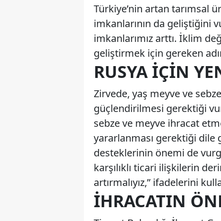
Türkiye’nin artan tarımsal ü
imkanlarının da geliştiğini vu
imkanlarımız arttı. İklim d
geliştirmek için gereken adı
RUSYA İÇIN YE
Zirvede, yaş meyve ve sebze 
güçlendirilmesi gerektiği vu
sebze ve meyve ihracat etme
yararlanması gerektiği dile
desteklerinin önemi de vurgu
karşılıklı ticari ilişkilerin 
artırmalıyız,” ifadelerini kull
İHRACATIN ÖN