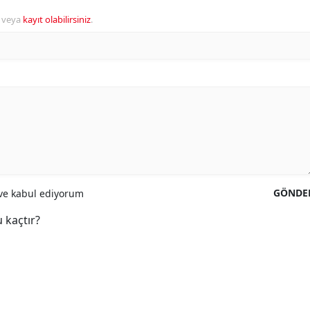
veya
kayıt olabilirsiniz
.
GÖNDE
e kabul ediyorum
 kaçtır?