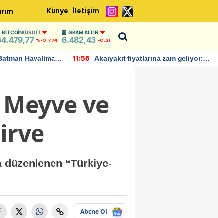
Künye
İletişim
ırım
BITCOIN
(USDT)
GRAM ALTIN
64.479,77
6.482,43
%-0.774
-0,21
Batman Havalimanı
Akaryakıt fiyatlarına zam geliyor:
11:56
 açıklamalarda
Yeni tarih açıklandı
 Meyve ve
irve
a düzenlenen “Türkiye-
Abone Ol