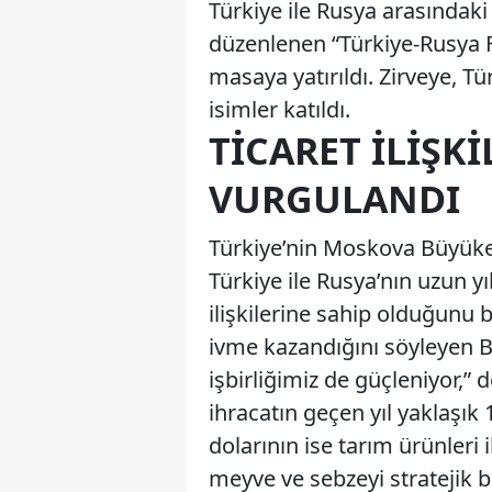
Türkiye ile Rusya arasındak
düzenlenen “Türkiye-Rusya 
masaya yatırıldı. Zirveye, Tü
isimler katıldı.
TICARET İLIŞK
VURGULANDI
Türkiye’nin Moskova Büyükel
Türkiye ile Rusya’nın uzun y
ilişkilerine sahip olduğunu be
ivme kazandığını söyleyen Bil
işbirliğimiz de güçleniyor,” d
ihracatın geçen yıl yaklaşık 
dolarının ise tarım ürünleri 
meyve ve sebzeyi stratejik bi