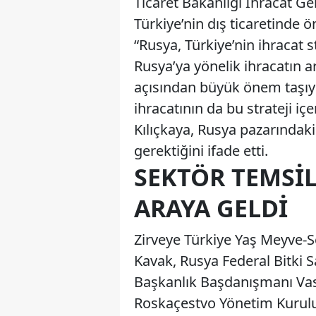
Ticaret Bakanlığı İhracat G
Türkiye’nin dış ticaretinde ö
“Rusya, Türkiye’nin ihracat s
Rusya’ya yönelik ihracatın ar
açısından büyük önem taşıyo
ihracatının da bu strateji i
Kılıçkaya, Rusya pazarındaki 
gerektiğini ifade etti.
SEKTÖR TEMSIL
ARAYA GELDI
Zirveye Türkiye Yaş Meyve-Se
Kavak, Rusya Federal Bitki 
Başkanlık Başdanışmanı Vas
Roskaçestvo Yönetim Kurulu