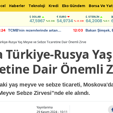
cel
Haberler
Teknoloji
Kredi
Eko Gündem
Borsa Ve Yat
DOLAR
EURO
STERLIN
47,5967
54,9734
64,2008
%0.06
%-0.08
%0.1
TCMB'nin rezervlerinde artan
Bakan Şimşek, 
:24
12:03
momentum devam ediyor
için umut verici
bulundu
rkiye-Rusya Yaş Meyve ve Sebze Ticaretine Dair Önemli Zirve
 Türkiye-Rusya Yaş
etine Dair Önemli Z
daki yaş meyve ve sebze ticareti, Moskova'd
yve Sebze Zirvesi”nde ele alındı.
Yayınlanma
29 Kasım 2024 - 10:11