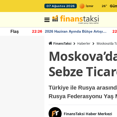
26
°
07 Ağustos 2026
Gün
r seviyesinin
2026 Haziran Ayında Bütçe Artışı
Flaş
22:26
22
Yaşandı
FinansTaksi
Haberler
Moskova’da Tü
Moskova’da
Sebze Ticar
Türkiye ile Rusya arasın
Rusya Federasyonu Yaş Me
FinansTaksi Haber Merkezi