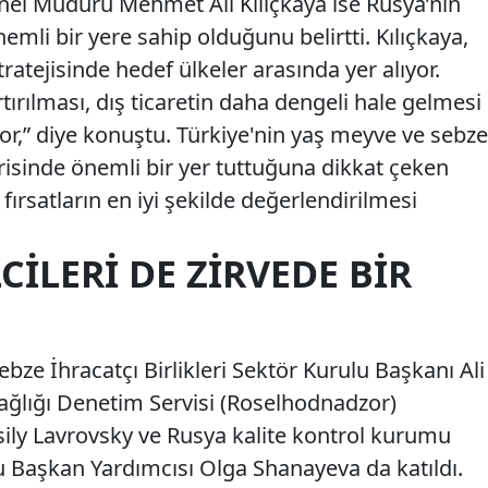
enel Müdürü Mehmet Ali Kılıçkaya ise Rusya’nın
nemli bir yere sahip olduğunu belirtti. Kılıçkaya,
tratejisinde hedef ülkeler arasında yer alıyor.
tırılması, dış ticaretin daha dengeli hale gelmesi
r,” diye konuştu. Türkiye'nin yaş meyve ve sebze
çerisinde önemli bir yer tuttuğuna dikkat çeken
fırsatların en iyi şekilde değerlendirilmesi
CILERI DE ZIRVEDE BIR
bze İhracatçı Birlikleri Sektör Kurulu Başkanı Ali
Sağlığı Denetim Servisi (Roselhodnadzor)
ily Lavrovsky ve Rusya kalite kontrol kurumu
 Başkan Yardımcısı Olga Shanayeva da katıldı.