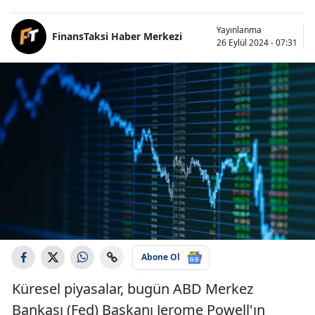
Yayınlanma
FinansTaksi Haber Merkezi
26 Eylül 2024 - 07:31
Abone Ol
Küresel piyasalar, bugün ABD Merkez
Bankası (Fed) Başkanı Jerome Powell'ın