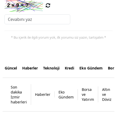
* Bu içerik ile ilgili yorum yok, ilk yorumu siz yazın, tartışalım *
Güncel
Haberler
Teknoloji
Kredi
Eko Gündem
Bors
Son
Borsa
Altın
dakika
Eko
Haberler
ve
ve
İzmir
Gündem
Yatırım
Döviz
haberleri