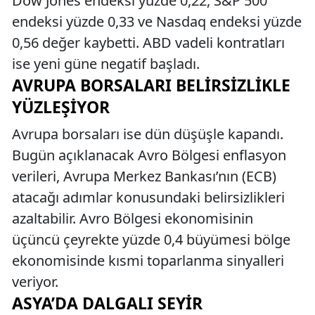
Dow Jones endeksi yüzde 0,22, S&P 500
endeksi yüzde 0,33 ve Nasdaq endeksi yüzde
0,56 değer kaybetti. ABD vadeli kontratları
ise yeni güne negatif başladı.
AVRUPA BORSALARI BELIRSIZLIKLE
YÜZLEŞIYOR
Avrupa borsaları ise dün düşüşle kapandı.
Bugün açıklanacak Avro Bölgesi enflasyon
verileri, Avrupa Merkez Bankası’nın (ECB)
atacağı adımlar konusundaki belirsizlikleri
azaltabilir. Avro Bölgesi ekonomisinin
üçüncü çeyrekte yüzde 0,4 büyümesi bölge
ekonomisinde kısmi toparlanma sinyalleri
veriyor.
ASYA’DA DALGALI SEYIR