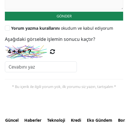
GÖNDER
Yorum yazma kurallarını
okudum ve kabul ediyorum
Aşağıdaki görselde işlemin sonucu kaçtır?
* Bu içerik ile ilgili yorum yok, ilk yorumu siz yazın, tartışalım *
Güncel
Haberler
Teknoloji
Kredi
Eko Gündem
Bors