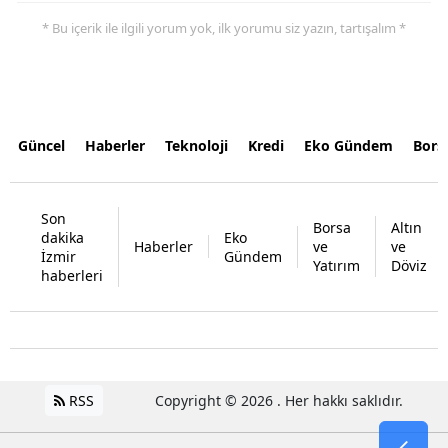
* Bu içerik ile ilgili yorum yok, ilk yorumu siz yazın, tartışalım *
Güncel
Haberler
Teknoloji
Kredi
Eko Gündem
Bors
Son
Borsa
Altın
dakika
Eko
Haberler
ve
ve
İzmir
Gündem
Yatırım
Döviz
haberleri
RSS
Copyright © 2026 . Her hakkı saklıdır.