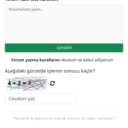
GÖNDER
Yorum yazma kurallarını
okudum ve kabul ediyorum
Aşağıdaki görselde işlemin sonucu kaçtır?
* Bu içerik ile ilgili yorum yok, ilk yorumu siz yazın, tartışalım *