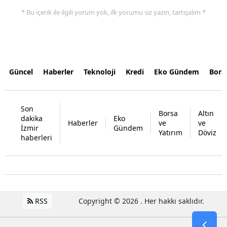
* Bu içerik ile ilgili yorum yok, ilk yorumu siz yazın, tartışalım *
Güncel
Haberler
Teknoloji
Kredi
Eko Gündem
Bors
Son
Borsa
Altın
dakika
Eko
Haberler
ve
ve
İzmir
Gündem
Yatırım
Döviz
haberleri
RSS
Copyright © 2026 . Her hakkı saklıdır.