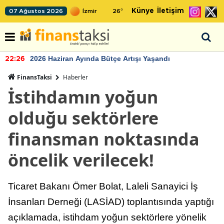
Künye
İletişim
07 Ağustos 2026
26
°
2026 Haziran Ayında Bütçe Artışı Yaşandı
22:26
FinansTaksi
Haberler
İstihdamın yoğun
olduğu sektörlere
finansman noktasında
öncelik verilecek!
Ticaret Bakanı Ömer Bolat, Laleli Sanayici İş
İnsanları Derneği (LASİAD) toplantısında yaptığı
açıklamada, istihdam yoğun sektörlere yönelik