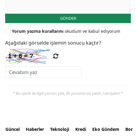
GÖNDER
Yorum yazma kurallarını
okudum ve kabul ediyorum
Aşağıdaki görselde işlemin sonucu kaçtır?
* Bu içerik ile ilgili yorum yok, ilk yorumu siz yazın, tartışalım *
Güncel
Haberler
Teknoloji
Kredi
Eko Gündem
Bors