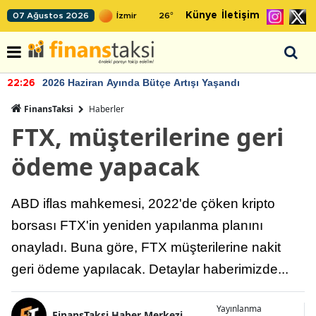
Künye
İletişim
07 Ağustos 2026
26
°
2026 Haziran Ayında Bütçe Artışı Yaşandı
22:26
FinansTaksi
Haberler
FTX, müşterilerine geri
ödeme yapacak
ABD iflas mahkemesi, 2022'de çöken kripto
borsası FTX'in yeniden yapılanma planını
onayladı. Buna göre, FTX müşterilerine nakit
geri ödeme yapılacak. Detaylar haberimizde...
Yayınlanma
FinansTaksi Haber Merkezi