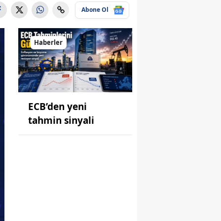
Abone Ol
Haberler
ECB’den yeni
tahmin sinyali