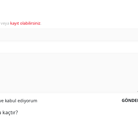
veya
kayıt olabilirsiniz
.
GÖNDE
e kabul ediyorum
 kaçtır?