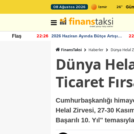
26
°
08 Ağustos 2026
Gün
r seviyesinin
2026 Haziran Ayında Bütçe Artışı
Flaş
22:26
22
Yaşandı
FinansTaksi
Haberler
Dünya Helal Zi
Dünya Helal
Ticaret Fır
Cumhurbaşkanlığı himayes
Helal Zirvesi, 27-30 Kası
Başarılı 10. Yıl" temasıyl