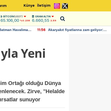
Künye
İletişim
ırım
BITCOIN
(USDT)
GRAM ALTIN
65.106,00
6.660,55
%0.238
2,59
Batman Havalimanı
Akaryakıt fiyatlarına zam geliyor:
11:56
 açıklamalarda
Yeni tarih açıklandı
yla Yeni
şim Ortağı olduğu Dünya
enlenecek. Zirve, "Helalde
fırsatlar sunuyor