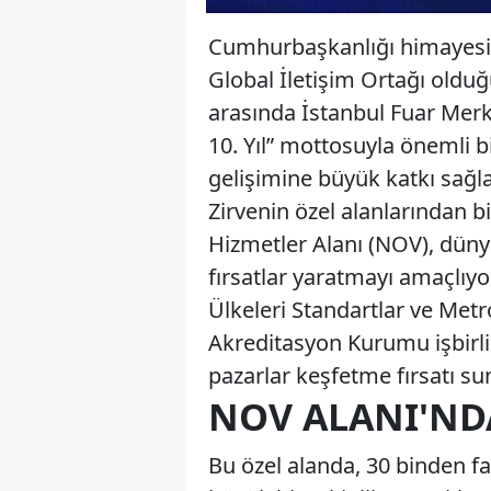
Cumhurbaşkanlığı himayesin
Global İletişim Ortağı olduğ
arasında İstanbul Fuar Merke
10. Yıl” mottosuyla önemli bi
gelişimine büyük katkı sağl
Zirvenin özel alanlarından b
Hizmetler Alanı (NOV), düny
fırsatlar yaratmayı amaçlıyor.
Ülkeleri Standartlar ve Metro
Akreditasyon Kurumu işbirliğ
pazarlar keşfetme fırsatı su
NOV ALANI'ND
Bu özel alanda, 30 binden faz