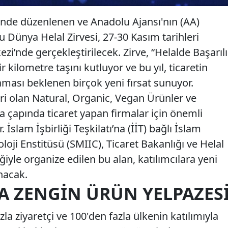
de düzenlenen ve Anadolu Ajansı'nın (AA)
u Dünya Helal Zirvesi, 27-30 Kasım tarihleri
zi’nde gerçekleştirilecek. Zirve, “Helalde Başarılı
r kilometre taşını kutluyor ve bu yıl, ticaretin
aması beklenen birçok yeni fırsat sunuyor.
iri olan Natural, Organic, Vegan Ürünler ve
a çapında ticaret yapan firmalar için önemli
 İslam İşbirliği Teşkilatı’na (İİT) bağlı İslam
loji Enstitüsü (SMIIC), Ticaret Bakanlığı ve Helal
iyle organize edilen bu alan, katılımcılara yeni
nacak.
A ZENGIN ÜRÜN YELPAZES
la ziyaretçi ve 100'den fazla ülkenin katılımıyla