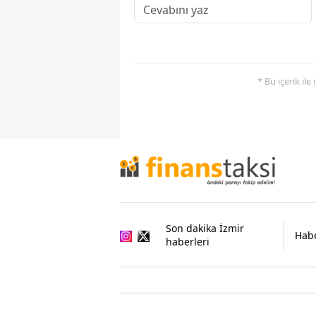
* Bu içerik ile
Son dakika İzmir
Habe
haberleri