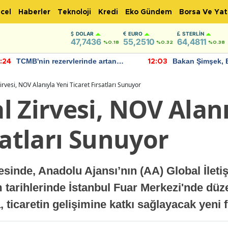
cel
Haberler
Teknoloji
Kredi
Eko Gündem
Borsa Ve Yat
DOLAR
EURO
STERLIN
47,7436
55,2510
64,4811
%0.18
%0.32
%0.38
TCMB'nin rezervlerinde artan
Bakan Şimşek, 
:24
12:03
momentum devam ediyor
için umut verici
bulundu
rvesi, NOV Alanıyla Yeni Ticaret Fırsatları Sunuyor
 Zirvesi, NOV Alanı
satları Sunuyor
inde, Anadolu Ajansı’nın (AA) Global İleti
m tarihlerinde İstanbul Fuar Merkezi'nde düz
a, ticaretin gelişimine katkı sağlayacak yeni 