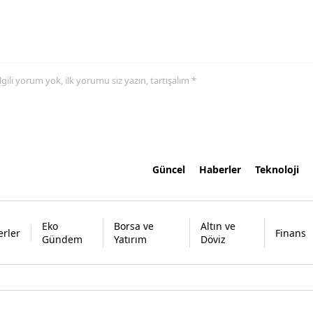
 ilgili yorum yok, ilk yorumu siz yazın, tartışalım *
Güncel
Haberler
Teknoloji
Eko
Borsa ve
Altın ve
rler
Finans
Gündem
Yatırım
Döviz