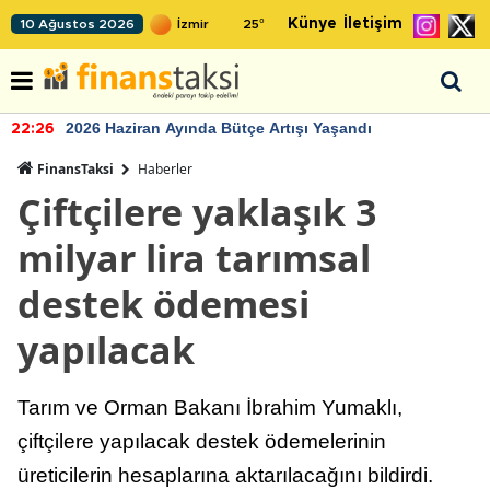
Künye
İletişim
10 Ağustos 2026
25
°
2026 Haziran Ayında Bütçe Artışı Yaşandı
22:26
FinansTaksi
Haberler
Çiftçilere yaklaşık 3
milyar lira tarımsal
destek ödemesi
yapılacak
Tarım ve Orman Bakanı İbrahim Yumaklı,
çiftçilere yapılacak destek ödemelerinin
üreticilerin hesaplarına aktarılacağını bildirdi.