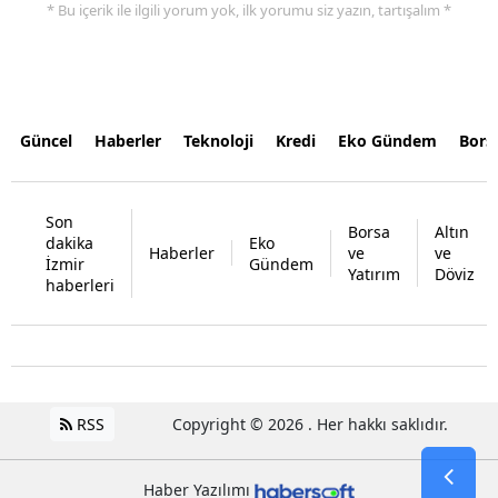
* Bu içerik ile ilgili yorum yok, ilk yorumu siz yazın, tartışalım *
Güncel
Haberler
Teknoloji
Kredi
Eko Gündem
Bors
Son
Borsa
Altın
dakika
Eko
Haberler
ve
ve
İzmir
Gündem
Yatırım
Döviz
haberleri
RSS
Copyright © 2026 . Her hakkı saklıdır.
Haber Yazılımı