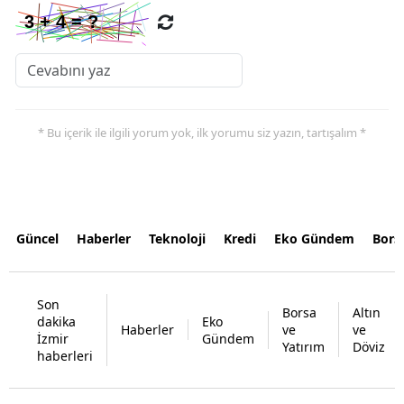
* Bu içerik ile ilgili yorum yok, ilk yorumu siz yazın, tartışalım *
Güncel
Haberler
Teknoloji
Kredi
Eko Gündem
Bors
Son
Borsa
Altın
dakika
Eko
Haberler
ve
ve
İzmir
Gündem
Yatırım
Döviz
haberleri