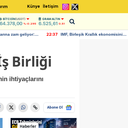
Künye
İletişim
ırım
BITCOIN
(USDT)
GRAM ALTIN
64.378,00
6.525,61
%-0.295
0,51
rına zam geliyor:
IMF, Birleşik Krallık ekonomisinin
22:37
ndı
bu yıl yüzde 1 büyümesini
öngörüyor
 Birliği
n ihtiyaçlarını
.
Abone Ol
Haberler