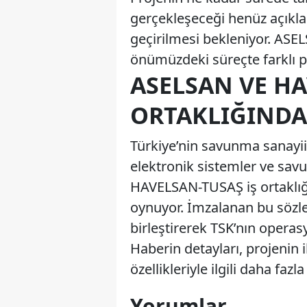
gerçekleşeceği henüz açıkl
geçirilmesi bekleniyor. ASE
önümüzdeki süreçte farklı p
ASELSAN VE HA
ORTAKLIĞINDA
Türkiye’nin savunma sanayii
elektronik sistemler ve savu
HAVELSAN-TUSAŞ iş ortaklığı 
oynuyor. İmzalanan bu sözleş
birleştirerek TSK’nın opera
Haberin detayları, projenin 
özellikleriyle ilgili daha fa
Yorumlar