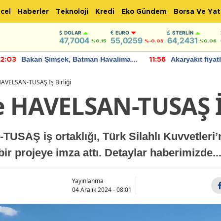
cel
Haberler
Teknoloji
Kredi
Eko Gündem
Borsa Ve Yat
DOLAR
EURO
STERLIN
47,7004
55,0259
64,2431
%0.15
%-0.03
%0.06
Bakan Şimşek, Batman Havalimanı
Akaryakıt fiyatla
:03
11:56
için umut verici açıklamalarda
Yeni tarih açıkla
bulundu
AVELSAN-TUSAŞ İş Birliği
 HAVELSAN-TUSAŞ İş
AŞ iş ortaklığı, Türk Silahlı Kuvvetleri’ni
ir projeye imza attı. Detaylar haberimizde..
Yayınlanma
04 Aralık 2024 - 08:01