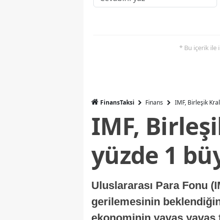
* Bu içerik ile
FinansTaksi
Finans
IMF, Birleşik Kr
IMF, Birleş
yüzde 1 bü
Uluslararası Para Fonu (I
gerilemesinin beklendiğini
ekonominin yavaş yavaş t