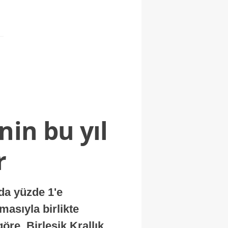
nin bu yıl
r
nda yüzde 1'e
masıyla birlikte
re, Birleşik Krallık