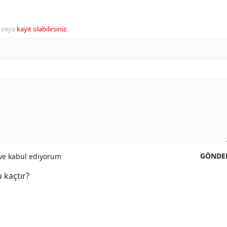
veya
kayıt olabilirsiniz
.
GÖNDE
e kabul ediyorum
 kaçtır?