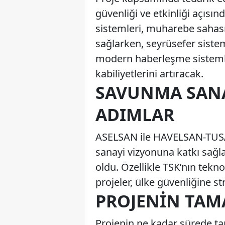
güvenliği ve etkinliği açısı
sistemleri, muharebe sahası
sağlarken, seyrüsefer siste
modern haberleşme sistemler
kabiliyetlerini artıracak.
SAVUNMA SANAY
ADIMLAR
ASELSAN ile HAVELSAN-TUSAŞ 
sanayi vizyonuna katkı sağl
oldu. Özellikle TSK’nın tekno
projeler, ülke güvenliğine st
PROJENIN TAM
Projenin ne kadar sürede ta