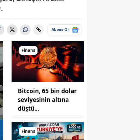
.
Abone Ol
Finans
Bitcoin, 65 bin dolar
seviyesinin altına
düştü...
Finans