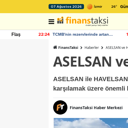
26
°
07 Ağustos 2026
Gün
 Bütçe Artışı
TCMB'nin rezervlerinde artan
Flaş
22:24
12
momentum devam ediyor
FinansTaksi
Haberler
ASELSAN ve H
ASELSAN ve
ASELSAN ile HAVELSAN-TUS
karşılamak üzere önemli b
FinansTaksi Haber Merkezi