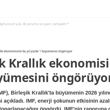
 ilgili yorum yok, ilk yorumu siz yazın, tartışalım *
allık ekonomisinin bu yıl yüzde 1 büyümesini öngörüyor
ik Krallık ekonomisi
yümesini öngörüyo
MF), Birleşik Krallık'ta büyümenin 2026 yılı
 açıkladı. IMF, enerji şokunun etkisinin azal
oparlanacağını öngördü. IMF'nin raporuna gö