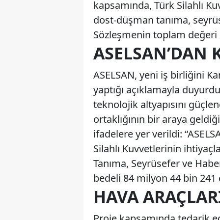
kapsamında, Türk Silahlı Kuv
dost-düşman tanıma, seyrüse
Sözleşmenin toplam değeri 8
ASELSAN’DAN 
ASELSAN, yeni iş birliğini 
yaptığı açıklamayla duyurdu.
teknolojik altyapısını güçl
ortaklığının bir araya geldi
ifadelere yer verildi: “ASEL
Silahlı Kuvvetlerinin ihtiya
Tanıma, Seyrüsefer ve Habe
bedeli 84 milyon 44 bin 241 
HAVA ARAÇLAR
Proje kapsamında tedarik edi