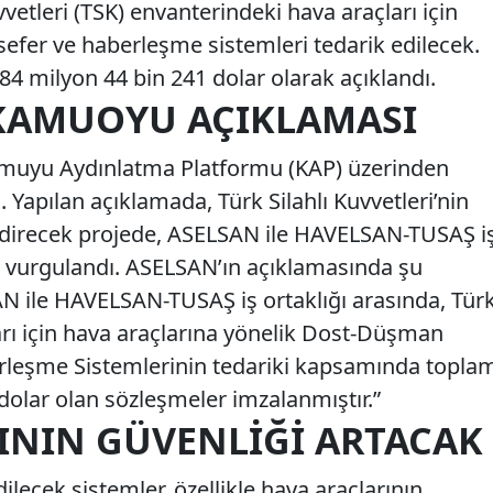
vetleri (TSK) envanterindeki hava araçları için
fer ve haberleşme sistemleri tedarik edilecek.
4 milyon 44 bin 241 dolar olarak açıklandı.
KAMUOYU AÇIKLAMASI
Kamuyu Aydınlatma Platformu (KAP) üzerinden
 Yapılan açıklamada, Türk Silahlı Kuvvetleri’nin
endirecek projede, ASELSAN ile HAVELSAN-TUSAŞ i
ği vurgulandı. ASELSAN’ın açıklamasında şu
SAN ile HAVELSAN-TUSAŞ iş ortaklığı arasında, Tür
çları için hava araçlarına yönelik Dost-Düşman
rleşme Sistemlerinin tedariki kapsamında topla
dolar olan sözleşmeler imzalanmıştır.”
ININ GÜVENLIĞI ARTACAK
lecek sistemler, özellikle hava araçlarının