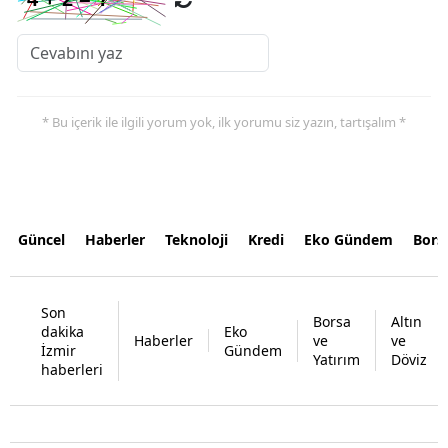
* Bu içerik ile ilgili yorum yok, ilk yorumu siz yazın, tartışalım *
Güncel
Haberler
Teknoloji
Kredi
Eko Gündem
Bors
Son
Borsa
Altın
dakika
Eko
Haberler
ve
ve
İzmir
Gündem
Yatırım
Döviz
haberleri