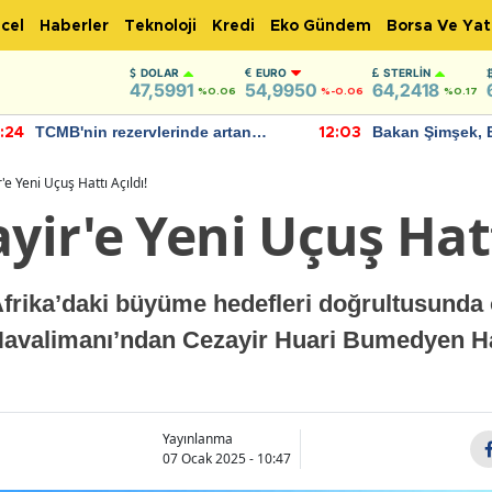
cel
Haberler
Teknoloji
Kredi
Eko Gündem
Borsa Ve Yat
DOLAR
EURO
STERLIN
47,5991
54,9950
64,2418
%0.06
%-0.06
%0.17
TCMB'nin rezervlerinde artan
Bakan Şimşek, 
:24
12:03
momentum devam ediyor
için umut verici
bulundu
'e Yeni Uçuş Hattı Açıldı!
ayir'e Yeni Uçuş Hatt
Afrika’daki büyüme hedefleri doğrultusunda 
Havalimanı’ndan Cezayir Huari Bumedyen Ha
Yayınlanma
07 Ocak 2025 - 10:47