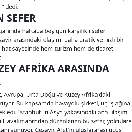
r” dedi.
N SEFER
gahında haftada beş gün karşılıklı sefer
ayir arasındaki ulaşımı daha pratik ve hızlı bir
eni hat sayesinde hem turizm hem de ticaret
.
ZEY AFRIKA ARASINDA
R
Jet, Avrupa, Orta Doğu ve Kuzey Afrika’daki
ürüyor. Bu kapsamda havayolu şirketi, uçuş ağına
t ekledi. İstanbul’un Asya yakasındaki ana ulaşım
 Havalimanı’ndan düzenlenen bu sefer, yolculara
anı sunuyor. Cezayir, AJet’in uluslararası uçuş