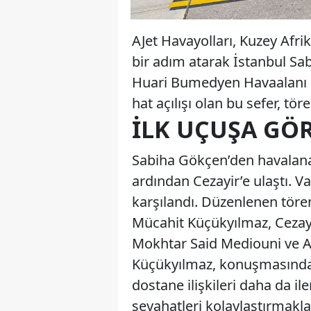
AJet Havayolları, Kuzey Afr
bir adım atarak İstanbul Sa
Huari Bumedyen Havaalanı ara
hat açılışı olan bu sefer, tör
İLK UÇUŞA GÖ
Sabiha Gökçen’den havalanan
ardından Cezayir’e ulaştı. V
karşılandı. Düzenlenen tör
Mücahit Küçükyılmaz, Cezay
Mokhtar Said Mediouni ve AJe
Küçükyılmaz, konuşmasında, A
dostane ilişkileri daha da ile
seyahatleri kolaylaştırmakla 