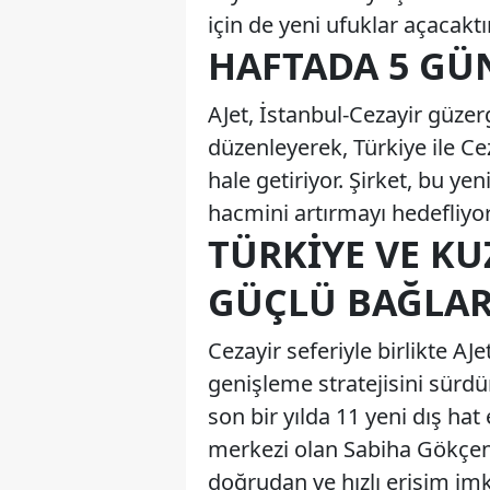
için de yeni ufuklar açacaktı
HAFTADA 5 GÜ
AJet, İstanbul-Cezayir güzer
düzenleyerek, Türkiye ile Cez
hale getiriyor. Şirket, bu y
hacmini artırmayı hedefliyor
TÜRKIYE VE KU
GÜÇLÜ BAĞLA
Cezayir seferiyle birlikte A
genişleme stratejisini sürd
son bir yılda 11 yeni dış ha
merkezi olan Sabiha Gökçen
doğrudan ve hızlı erişim imk