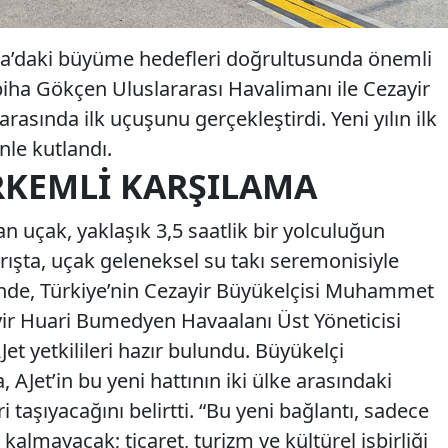
ika’daki büyüme hedefleri doğrultusunda önemli
biha Gökçen Uluslararası Havalimanı ile Cezayir
sında ilk uçuşunu gerçekleştirdi. Yeni yılın ilk
enle kutlandı.
RKEMLI KARŞILAMA
 uçak, yaklaşık 3,5 saatlik bir yolculuğun
arışta, uçak geleneksel su takı seremonisiyle
ende, Türkiye’nin Cezayir Büyükelçisi Muhammet
ir Huari Bumedyen Havaalanı Üst Yöneticisi
t yetkilileri hazır bulundu. Büyükelçi
Jet’in bu yeni hattının iki ülke arasındaki
ri taşıyacağını belirtti. “Bu yeni bağlantı, sadece
kalmayacak; ticaret, turizm ve kültürel işbirliği