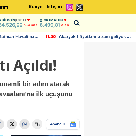
Künye
İletişim
ırım
BITCOIN
(USDT)
GRAM ALTIN
64.526,22
6.499,81
%-0.382
0,06
Batman Havalimanı
Akaryakıt fiyatlarına zam geliyor:
11:56
 açıklamalarda
Yeni tarih açıklandı
ı Açıldı!
önemli bir adım atarak
vaalanı’na ilk uçuşunu
Abone Ol