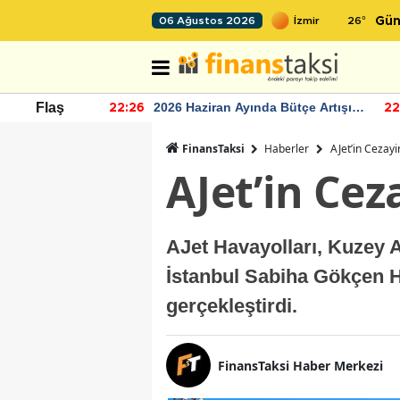
26
°
06 Ağustos 2026
Gün
r seviyesinin
2026 Haziran Ayında Bütçe Artışı
Flaş
22:26
22
Yaşandı
FinansTaksi
Haberler
AJet’in Cezayir
AJet’in Cez
AJet Havayolları, Kuzey 
İstanbul Sabiha Gökçen 
gerçekleştirdi.
FinansTaksi Haber Merkezi