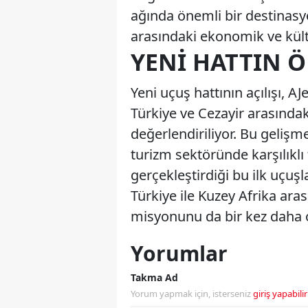
ağında önemli bir destinasy
arasındaki ekonomik ve kültür
YENI HATTIN 
Yeni uçuş hattının açılışı, A
Türkiye ve Cezayir arasındaki 
değerlendiriliyor. Bu geliş
turizm sektöründe karşılıklı
gerçekleştirdiği bu ilk uçuş
Türkiye ile Kuzey Afrika ar
misyonunu da bir kez daha 
Yorumlar
Takma Ad
Yorum yapmak için, isterseniz
giriş yapabilir