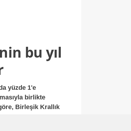
nin bu yıl
r
nda yüzde 1'e
masıyla birlikte
re, Birleşik Krallık
.