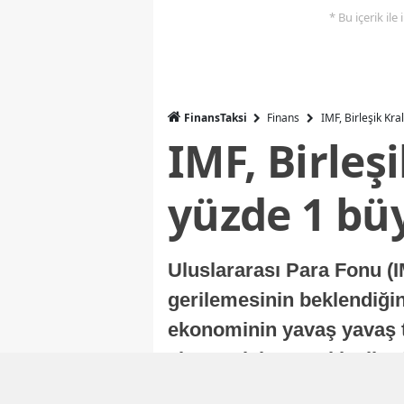
* Bu içerik ile
FinansTaksi
Finans
IMF, Birleşik Kr
IMF, Birleş
yüzde 1 bü
Uluslararası Para Fonu (I
gerilemesinin beklendiğini
ekonominin yavaş yavaş t
ekonomisi, sonraki yıllard