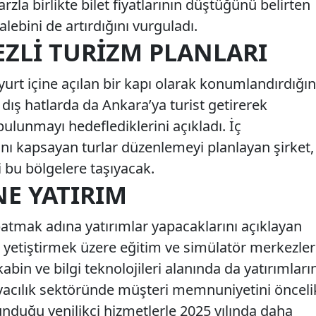
arzla birlikte bilet fiyatlarının düştüğünü belirten
ebini de artırdığını vurguladı.
ZLI TURIZM PLANLARI
 yurt içine açılan bir kapı olarak konumlandırdığın
dış hatlarda da Ankara’ya turist getirerek
ulunmayı hedeflediklerini açıkladı. İç
ını kapsayan turlar düzenlemeyi planlayan şirket,
i bu bölgelere taşıyacak.
NE YATIRIM
apatmak adına yatırımlar yapacaklarını açıklayan
nı yetiştirmek üzere eğitim ve simülatör merkezler
bin ve bilgi teknolojileri alanında da yatırımları
avacılık sektöründe müşteri memnuniyetini önceli
sunduğu yenilikçi hizmetlerle 2025 yılında daha