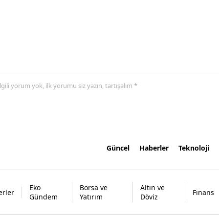
 ilgili yorum yok, ilk yorumu siz yazın, tartışalım *
Güncel
Haberler
Teknoloji
Eko
Borsa ve
Altın ve
rler
Finans
Gündem
Yatırım
Döviz