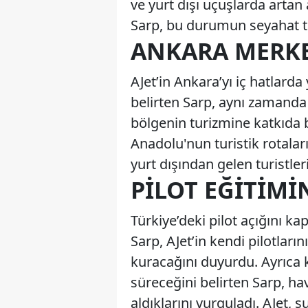
ve yurt dışı uçuşlarda artan 
Sarp, bu durumun seyahat tal
ANKARA MERKE
AJet’in Ankara’yı iç hatlarda
belirten Sarp, aynı zamanda 
bölgenin turizmine katkıda b
Anadolu'nun turistik rotalar
yurt dışından gelen turistler
PILOT EĞITIMI
Türkiye’deki pilot açığını k
Sarp, AJet’in kendi pilotları
kuracağını duyurdu. Ayrıca ka
süreceğini belirten Sarp, h
aldıklarını vurguladı. AJet, 