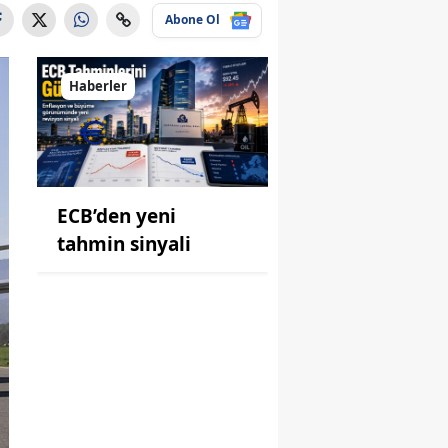
Abone Ol
Haberler
ECB’den yeni
tahmin sinyali