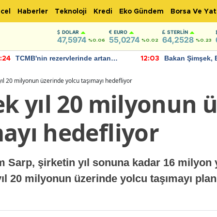
cel
Haberler
Teknoloji
Kredi
Eko Gündem
Borsa Ve Yat
DOLAR
EURO
STERLIN
47,5974
55,0274
64,2528
%0.06
%0.02
%0.23
TCMB'nin rezervlerinde artan
Bakan Şimşek, 
:24
12:03
momentum devam ediyor
için umut verici
bulundu
yıl 20 milyonun üzerinde yolcu taşımayı hedefliyor
ek yıl 20 milyonun 
ayı hedefliyor
Sarp, şirketin yıl sonuna kadar 16 milyon
ıl 20 milyonun üzerinde yolcu taşımayı planl