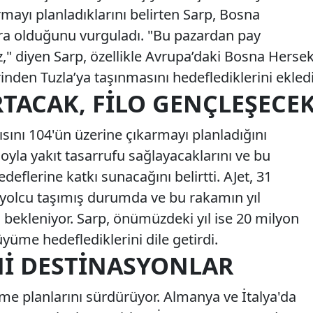
mayı planladıklarını belirten Sarp, Bosna
ora olduğunu vurguladı. "Bu pazardan pay
," diyen Sarp, özellikle Avrupa’daki Bosna Herse
inden Tuzla’ya taşınmasını hedeflediklerini ekledi
RTACAK, FILO GENÇLEŞECE
ısını 104'ün üzerine çıkarmayı planladığını
loyla yakıt tasarrufu sağlayacaklarını ve bu
eflerine katkı sunacağını belirtti. AJet, 31
 yolcu taşımış durumda ve bu rakamın yıl
ekleniyor. Sarp, önümüzdeki yıl ise 20 milyon
üyüme hedeflediklerini dile getirdi.
NI DESTINASYONLAR
eme planlarını sürdürüyor. Almanya ve İtalya'da