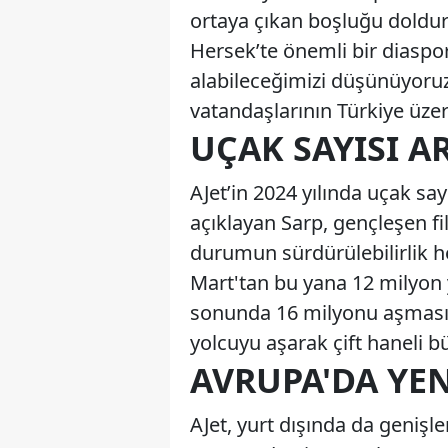
ortaya çıkan boşluğu doldur
Hersek’te önemli bir diasp
alabileceğimizi düşünüyoruz
vatandaşlarının Türkiye üzer
UÇAK SAYISI A
AJet’in 2024 yılında uçak say
açıklayan Sarp, gençleşen fi
durumun sürdürülebilirlik hed
Mart'tan bu yana 12 milyon
sonunda 16 milyonu aşması b
yolcuyu aşarak çift haneli b
AVRUPA'DA YE
AJet, yurt dışında da genişl