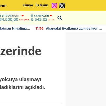
Künye
İletişim
ırım
BITCOIN
(USDT)
GRAM ALTIN
64.500,00
6.542,02
%0.065
0,71
Batman Havalimanı
Akaryakıt fiyatlarına zam geliyor:
11:56
 açıklamalarda
Yeni tarih açıklandı
üzerinde
 yolcuya ulaşmayı
adıklarını açıkladı.