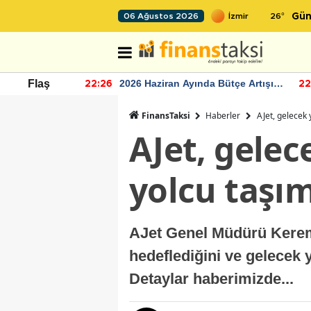
26
°
06 Ağustos 2026
Gün
r seviyesinin
2026 Haziran Ayında Bütçe Artışı
Flaş
22:26
22
Yaşandı
FinansTaksi
Haberler
AJet, gelecek 
AJet, gelec
yolcu taşım
AJet Genel Müdürü Kerem 
hedeflediğini ve gelecek y
Detaylar haberimizde...