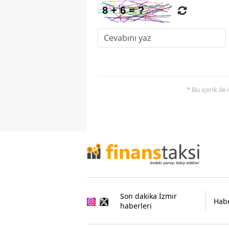
* Bu içerik ile
Son dakika İzmir
Habe
haberleri