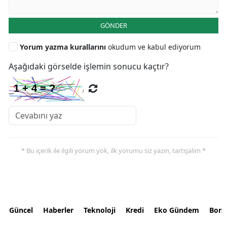
GÖNDER
Yorum yazma kurallarını
okudum ve kabul ediyorum
Aşağıdaki görselde işlemin sonucu kaçtır?
* Bu içerik ile ilgili yorum yok, ilk yorumu siz yazın, tartışalım *
Güncel
Haberler
Teknoloji
Kredi
Eko Gündem
Bors