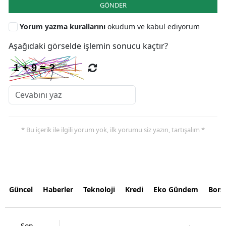
GÖNDER
Yorum yazma kurallarını
okudum ve kabul ediyorum
Aşağıdaki görselde işlemin sonucu kaçtır?
* Bu içerik ile ilgili yorum yok, ilk yorumu siz yazın, tartışalım *
Güncel
Haberler
Teknoloji
Kredi
Eko Gündem
Bors
Son