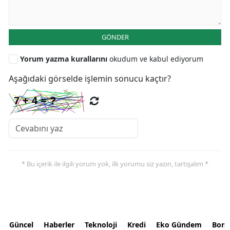
GÖNDER
Yorum yazma kurallarını
okudum ve kabul ediyorum
Aşağıdaki görselde işlemin sonucu kaçtır?
* Bu içerik ile ilgili yorum yok, ilk yorumu siz yazın, tartışalım *
Güncel
Haberler
Teknoloji
Kredi
Eko Gündem
Bors