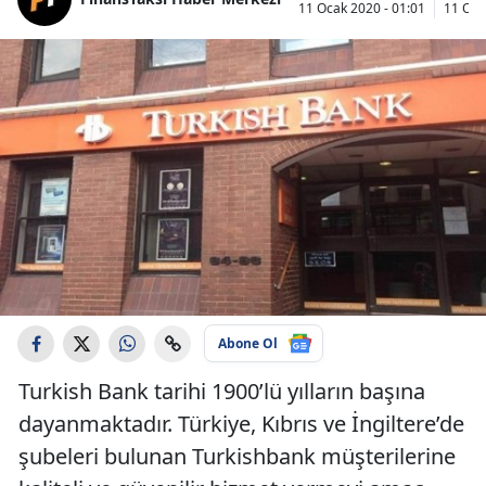
11 Ocak 2020 - 01:01
11 Oca
Abone Ol
Turkish Bank tarihi 1900’lü yılların başına
dayanmaktadır. Türkiye, Kıbrıs ve İngiltere’de
şubeleri bulunan Turkishbank müşterilerine