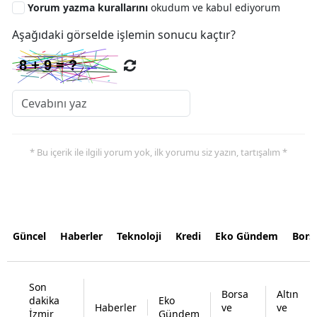
Yorum yazma kurallarını
okudum ve kabul ediyorum
Aşağıdaki görselde işlemin sonucu kaçtır?
* Bu içerik ile ilgili yorum yok, ilk yorumu siz yazın, tartışalım *
Güncel
Haberler
Teknoloji
Kredi
Eko Gündem
Bors
Son
Borsa
Altın
dakika
Eko
Haberler
ve
ve
İzmir
Gündem