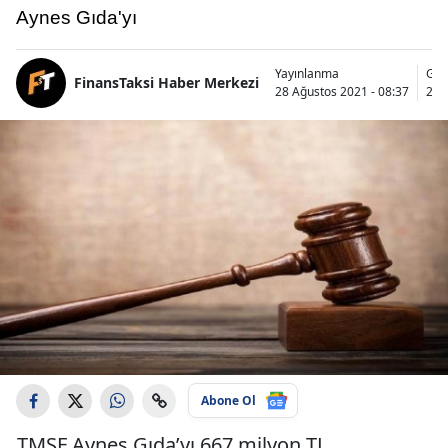
Aynes Gıda'yı
Yayınlanma
Gün
FinansTaksi Haber Merkezi
28 Ağustos 2021 - 08:37
28 
Abone Ol
TMSF Aynes Gıda’yı 667 milyon TL