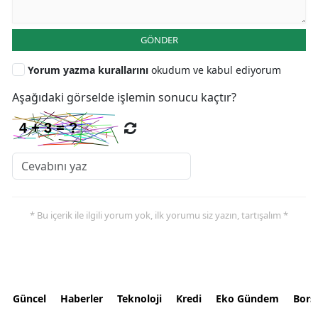
GÖNDER
Yorum yazma kurallarını
okudum ve kabul ediyorum
Aşağıdaki görselde işlemin sonucu kaçtır?
* Bu içerik ile ilgili yorum yok, ilk yorumu siz yazın, tartışalım *
Güncel
Haberler
Teknoloji
Kredi
Eko Gündem
Bors