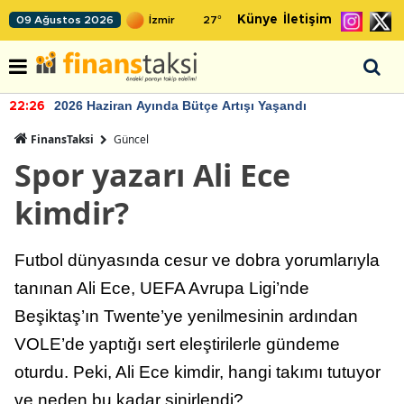
Künye
İletişim
09 Ağustos 2026
27
°
2026 Haziran Ayında Bütçe Artışı Yaşandı
22:26
FinansTaksi
Güncel
Spor yazarı Ali Ece
kimdir?
Futbol dünyasında cesur ve dobra yorumlarıyla
tanınan Ali Ece, UEFA Avrupa Ligi’nde
Beşiktaş’ın Twente’ye yenilmesinin ardından
VOLE’de yaptığı sert eleştirilerle gündeme
oturdu. Peki, Ali Ece kimdir, hangi takımı tutuyor
ve neden bu kadar sinirlendi?