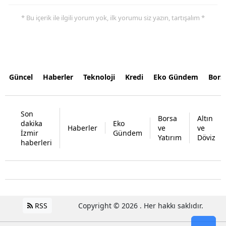
* Bu içerik ile ilgili yorum yok, ilk yorumu siz yazın, tartışalım *
Güncel
Haberler
Teknoloji
Kredi
Eko Gündem
Bors
Son
Borsa
Altın
dakika
Eko
Haberler
ve
ve
İzmir
Gündem
Yatırım
Döviz
haberleri
RSS
Copyright © 2026 . Her hakkı saklıdır.