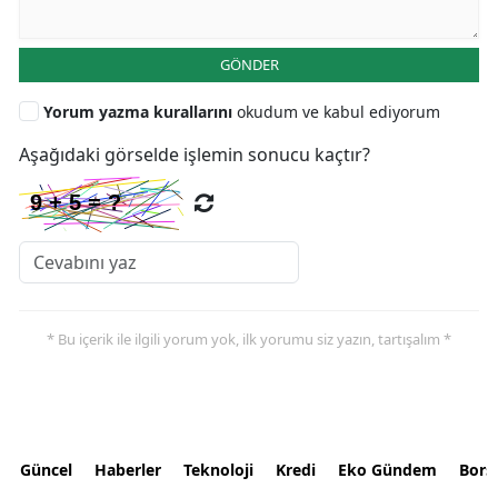
GÖNDER
Yorum yazma kurallarını
okudum ve kabul ediyorum
Aşağıdaki görselde işlemin sonucu kaçtır?
* Bu içerik ile ilgili yorum yok, ilk yorumu siz yazın, tartışalım *
Güncel
Haberler
Teknoloji
Kredi
Eko Gündem
Bors