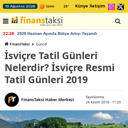
Künye
İletişim
10 Ağustos 2026
25
°
2026 Haziran Ayında Bütçe Artışı Yaşandı
22:24
FinansTaksi
Güncel
İsviçre Tatil Günleri
Nelerdir? İsviçre Resmi
Tatil Günleri 2019
Yayınlanma
FinansTaksi Haber Merkezi
24 Kasım 2018 - 11:20