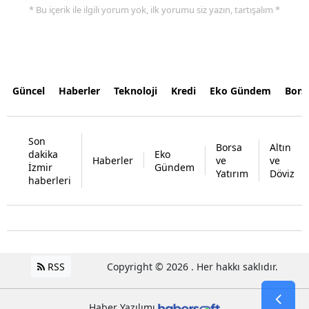
* Bu içerik ile ilgili yorum yok, ilk yorumu siz yazın, tartışalım *
Güncel
Haberler
Teknoloji
Kredi
Eko Gündem
Bors
Son
Borsa
Altın
dakika
Eko
Haberler
ve
ve
İzmir
Gündem
Yatırım
Döviz
haberleri
RSS
Copyright © 2026 . Her hakkı saklıdır.
Haber Yazılımı