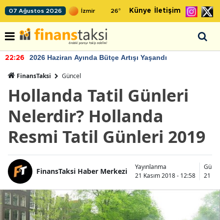
Künye
İletişim
07 Ağustos 2026
26
°
2026 Haziran Ayında Bütçe Artışı Yaşandı
22:26
FinansTaksi
Güncel
Hollanda Tatil Günleri
Nelerdir? Hollanda
Resmi Tatil Günleri 2019
Yayınlanma
Günc
FinansTaksi Haber Merkezi
21 Kasım 2018 - 12:58
21 Ka