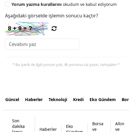
Yorum yazma kurallarını
okudum ve kabul ediyorum
Aşağıdaki görselde işlemin sonucu kaçtır?
* Bu içerik ile ilgili yorum yok, ilk yorumu siz yazın, tartışalım *
Güncel
Haberler
Teknoloji
Kredi
Eko Gündem
Bors
Son
Borsa
Altın
dakika
Eko
Haberler
ve
ve
İzmir
Gündem