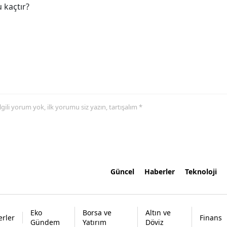
 kaçtır?
 ilgili yorum yok, ilk yorumu siz yazın, tartışalım *
Güncel
Haberler
Teknoloji
Eko
Borsa ve
Altın ve
rler
Finans
Gündem
Yatırım
Döviz