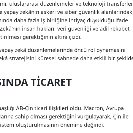
mı, uluslararası düzenlemeler ve teknoloji transferler
kle yapay zekânın askeri ve siber güvenlik alanlarındak
ında daha fazla iş birliğine ihtiyaç duyulduğu ifade
ekâ'nın insan hakları, veri güvenliği ve adil rekabet
irilmesi gerektiğinin altını çizdi.
B) yapay zekâ düzenlemelerinde öncü rol oynamasını
ekâ stratejisini küresel sahnede daha etkili bir şekild
SINDA TICARET
şlığı AB-Çin ticari ilişkileri oldu. Macron, Avrupa
larına sahip olması gerektiğini vurgulayarak, Çin ile
r sistem oluşturulmasının önemine değindi.