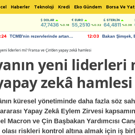
cel
Haberler
Teknoloji
Kredi
Eko Gündem
Borsa Ve Yat
DOLAR
EURO
STERLIN
47,7436
55,2510
64,4811
%0.18
%0.32
%0.38
TCMB'nin rezervlerinde artan
Bakan Şimşek, 
:24
12:03
momentum devam ediyor
için umut verici
bulundu
 yeni liderleri mi? Fransa ve Çin’den yapay zekâ hamlesi
yanın yeni liderleri
 yapay zekâ hamlesi
nın küresel yönetiminde daha fazla söz sahi
lararası Yapay Zekâ Eylem Zirvesi kapsamın
 Macron ve Çin Başbakan Yardımcısı Cang
n olası riskleri kontrol altına almak için iş 