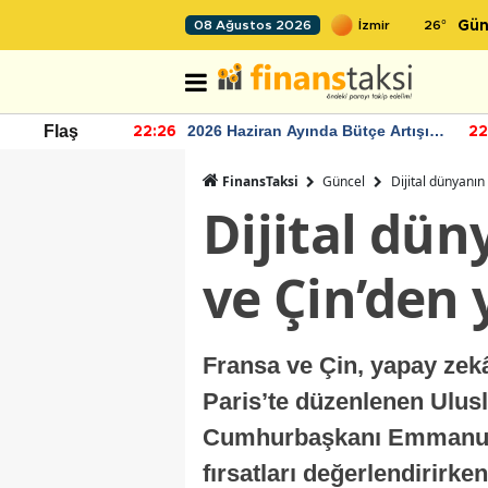
26
°
08 Ağustos 2026
Gün
r seviyesinin
2026 Haziran Ayında Bütçe Artışı
Flaş
22:26
22
Yaşandı
FinansTaksi
Güncel
Dijital dünyanın
Dijital dün
ve Çin’den
Fransa ve Çin, yapay zekâ
Paris’te düzenlenen Ulus
Cumhurbaşkanı Emmanuel
fırsatları değerlendirirke