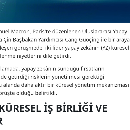
l Macron, Paris'te düzenlenen Uluslararası Yapay
 Çin Başbakan Yardımcısı Cang Guoçing ile bir araya
kleşen görüşmede, iki lider yapay zekânın (YZ) küresel
enme niyetlerini dile getirdi.
klamada, yapay zekânın sunduğu fırsatların
de getirdiği risklerin yönetilmesi gerektiği
bu alanda daha aktif bir küresel yönetim mekanizması
üşte olduğu belirtildi.
KÜRESEL İŞ BIRLIĞI VE
R