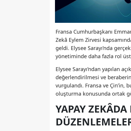
Fransa Cumhurbaşkanı Emmanue
Zekâ Eylem Zirvesi kapsamında
geldi. Elysee Sarayı’nda gerçe
yönetiminde daha fazla rol üstl
Elysee Sarayı’ndan yapılan açı
değerlendirilmesi ve beraberin
vurgulandı. Fransa ve Çin’in, 
oluşturma konusunda ortak gör
YAPAY ZEKÂDA 
DÜZENLEMELE