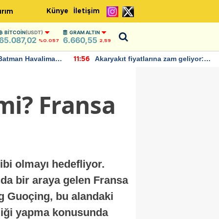
Künye
İletişim
ırım
BITCOIN
(USDT)
GRAM ALTIN
65.087,02
6.660,55
%0.057
2,59
Batman Havalimanı
Akaryakıt fiyatlarına zam geliyor:
11:56
 açıklamalarda
Yeni tarih açıklandı
 mi? Fransa
bi olmayı hedefliyor.
da bir araya gelen Fransa
 Guoçing, bu alandaki
birliği yapma konusunda